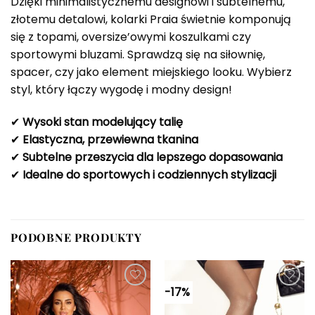
Dzięki minimalistycznemu designowi i subtelnemu,
złotemu detalowi, kolarki Praia świetnie komponują
się z topami, oversize’owymi koszulkami czy
sportowymi bluzami. Sprawdzą się na siłownię,
spacer, czy jako element miejskiego looku. Wybierz
styl, który łączy wygodę i modny design!
✔
Wysoki stan modelujący talię
✔
Elastyczna, przewiewna tkanina
✔
Subtelne przeszycia dla lepszego dopasowania
✔
Idealne do sportowych i codziennych stylizacji
PODOBNE PRODUKTY
-17%
Dodaj do
Dodaj do
ulubionych
ulubionych