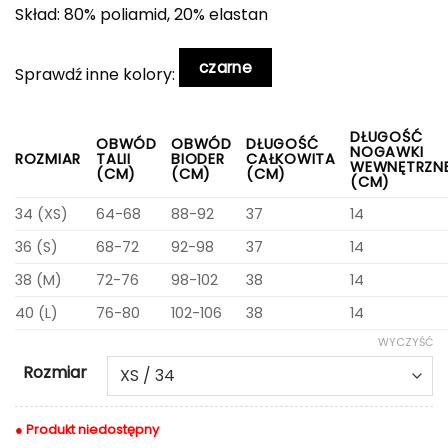
Skład: 80% poliamid, 20% elastan
czarne
Sprawdź inne kolory:
DŁUGOŚĆ
OBWÓD
OBWÓD
DŁUGOŚĆ
NOGAWKI
ROZMIAR
TALII
BIODER
CAŁKOWITA
WEWNĘTRZN
(CM)
(CM)
(CM)
(CM)
34 (XS)
64-68
88-92
37
14
36 (S)
68-72
92-98
37
14
38 (M)
72-76
98-102
38
14
40 (L)
76-80
102-106
38
14
WYCZYŚĆ
Rozmiar
● Produkt niedostępny