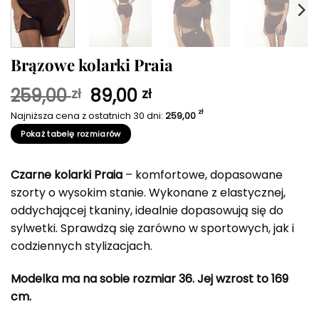
Brązowe kolarki Praia
Pierwotna
Aktualna
259,00
89,00
zł
zł
cena
cena
zł
Najniższa cena z ostatnich 30 dni:
259,00
wynosiła:
wynosi:
Pokaż tabelę rozmiarów
259,00 zł.
89,00 zł.
Czarne kolarki Praia
– komfortowe, dopasowane
szorty o wysokim stanie. Wykonane z elastycznej,
oddychającej tkaniny, idealnie dopasowują się do
sylwetki. Sprawdzą się zarówno w sportowych, jak i
codziennych stylizacjach.
Modelka ma na sobie rozmiar 36. Jej wzrost to 169
cm.