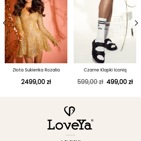
Złota Sukienka Rozalia
Czarne Klapki Iconiq
Pierwotna
Ak
2499,00
zł
599,00
zł
499,00
zł
cena
ce
wynosiła:
wy
599,00 zł.
499