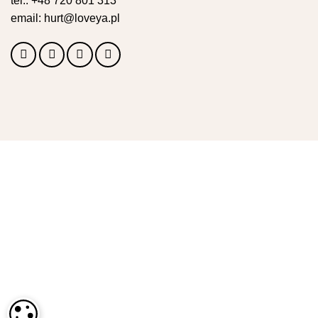
tel.:
+48 720 801 313
email:
hurt@loveya.pl
USTAWIENIA PLIKÓW COOKIE