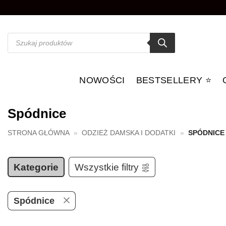
Przewiń
do
zawartości
Wyszukiwarka
produktów
NOWOŚCI
BESTSELLERY ⭐️
Spódnice
STRONA GŁÓWNA
»
ODZIEŻ DAMSKA I DODATKI
»
SPÓDNICE
Kategorie
Wszystkie filtry
Spódnice