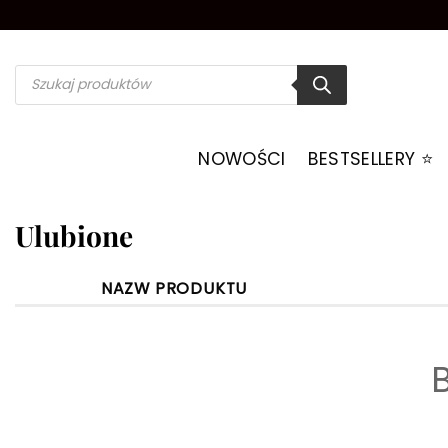
Przewiń
do
zawartości
Wyszukiwarka
produktów
NOWOŚCI
BESTSELLERY ⭐️
Ulubione
NAZW PRODUKTU