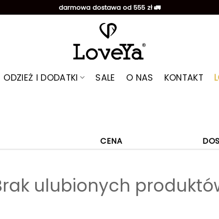
darmowa dostawa od 555 zł 🚛
ODZIEŻ I DODATKI
SALE
O NAS
KONTAKT
CENA
DO
Brak ulubionych produktó