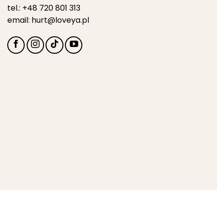
tel.:
+48 720 801 313
email:
hurt@loveya.pl