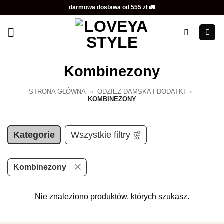
Przewiń
darmowa dostawa od 555 zł 🚛
do
zawartości
Kombinezony
STRONA GŁÓWNA
»
ODZIEŻ DAMSKA I DODATKI
»
KOMBINEZONY
Kategorie
Wszystkie filtry
Kombinezony
Nie znaleziono produktów, których szukasz.