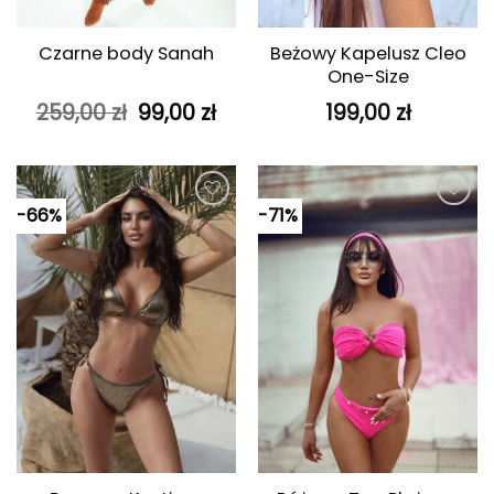
Beżowy Kapelusz Cleo
Czarne body Sanah
One-Size
Pierwotna
Aktualna
259,00
zł
99,00
zł
199,00
zł
cena
cena
wynosiła:
wynosi:
259,00 zł.
99,00 zł.
-66%
-71%
Dodaj do
Dodaj do
ulubionych
ulubionych