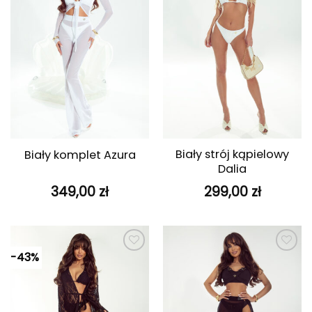
Biały strój kąpielowy
Biały komplet Azura
Dalia
349,00
zł
299,00
zł
-43%
Dodaj do
Dodaj do
ulubionych
ulubionych