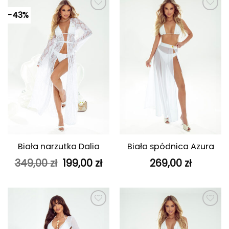
-43%
Dodaj do
Dodaj do
ulubionych
ulubionych
Biała narzutka Dalia
Biała spódnica Azura
Pierwotna
Aktualna
349,00
zł
199,00
zł
269,00
zł
cena
cena
wynosiła:
wynosi:
349,00 zł.
199,00 zł.
Dodaj do
Dodaj do
ulubionych
ulubionych