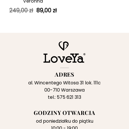
Veronna
Pierwotna
Aktualna
249,00
zł
89,00
zł
cena
cena
wynosiła:
wynosi:
249,00 zł.
89,00 zł.
ADRES
al. Wincentego Witosa 31 lok. 111c
00-710 Warszawa
tel.: 575 621 313
GODZINY OTWARCIA
od poniedziałku do piątku
10:00 - 19:00