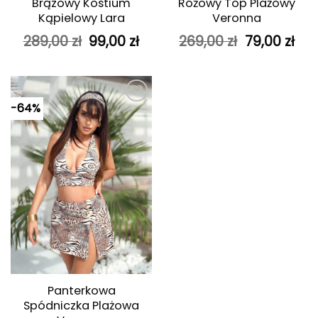
Brązowy Kostium
Różowy Top Plażowy
Kąpielowy Lara
Veronna
Pierwotna
Aktualna
Pierwotna
Akt
289,00
zł
99,00
zł
269,00
zł
79,00
zł
cena
cena
cena
ce
wynosiła:
wynosi:
wynosiła:
wyn
289,00 zł.
99,00 zł.
269,00 zł.
79,0
-64%
Dodaj do
ulubionych
Panterkowa
Spódniczka Plażowa