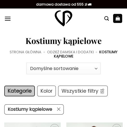
Przewiń
darmowa dostawa od 555 zł 🚛
do
zawartości
Kostiumy kąpielowe
STRONA GŁÓWNA
»
ODZIEŻ DAMSKA I DODATKI
»
KOSTIUMY
KĄPIELOWE
Kategorie
Kolor
Wszystkie filtry
Kostiumy kąpielowe