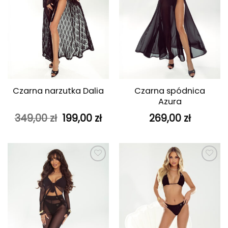
Czarna spódnica
Czarna narzutka Dalia
Azura
Pierwotna
Aktualna
349,00
zł
199,00
zł
269,00
zł
cena
cena
wynosiła:
wynosi:
349,00 zł.
199,00 zł.
Dodaj do
Dodaj do
ulubionych
ulubionych