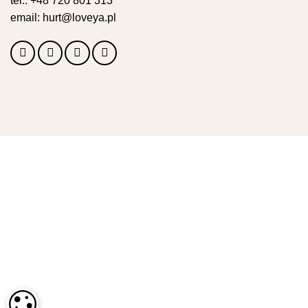
tel.:
+48 720 801 313
email:
hurt@loveya.pl
USTAWIENIA PLIKÓW COOKIE