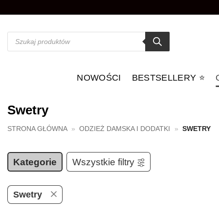
Przewiń
do
zawartości
Wyszukiwarka
produktów
NOWOŚCI
BESTSELLERY ⭐️
Swetry
STRONA GŁÓWNA
»
ODZIEŻ DAMSKA I DODATKI
»
SWETRY
Kategorie
Wszystkie filtry
Swetry