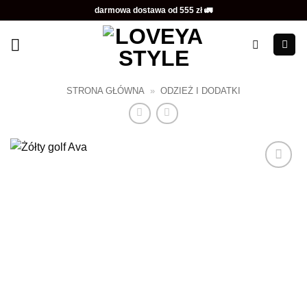
Przewiń
darmowa dostawa od 555 zł 🚛
do
zawartości
STRONA GŁÓWNA
»
ODZIEŻ I DODATKI
Dodaj do
ulubionych