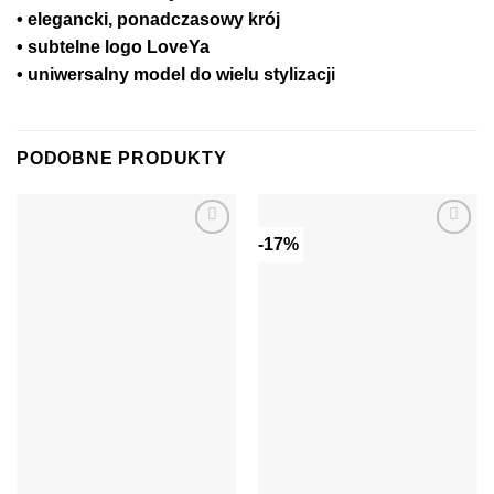
• elegancki, ponadczasowy krój
• subtelne logo LoveYa
• uniwersalny model do wielu stylizacji
PODOBNE PRODUKTY
-17%
Dodaj do
Dodaj do
ulubionych
ulubionych