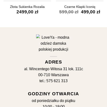
Złota Sukienka Rozalia
Czarne Klapki Iconiq
Pierwotna
Akt
2499,00
zł
599,00
zł
499,00
zł
cena
ce
wynosiła:
wyn
599,00 zł.
499
ADRES
al. Wincentego Witosa 31 lok. 111c
00-710 Warszawa
tel.: 575 621 313
GODZINY OTWARCIA
od poniedziałku do piątku
10:00 - 19:00