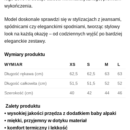
wykończenia.
Model doskonale sprawdzi się w stylizacjach z jeansami,
spódnicami czy eleganckimi spodniami, tworząc stylowy
look na każdą okazję – od codziennych wyjść po bardziej
eleganckie zestawy.
Wymiary produktu
WYMIAR
XS
S
M
L
Długość rękawa (cm)
62,5
62,5
63
63
Długość całkowita (cm)
51,5
51,5
52
52
Szerokość (cm)
40
42
44
46
Zalety produktu
• wysokiej jakości przędza z dodatkiem baby alpaki
• miękki, przyjemny w dotyku materiał
• komfort termiczny i lekkość