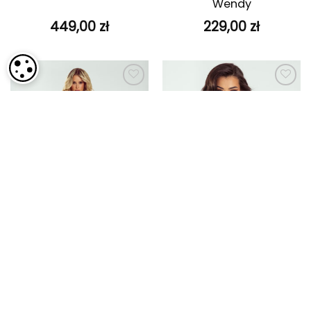
Wendy
449,00
zł
229,00
zł
USTAWIENIA PLIKÓW COOKIE
Dodaj do
Dodaj do
ulubionych
ulubionych
Beżowy garnitur Bijou
Czarny t-shirt Mira
549,00
zł
279,00
zł