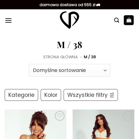
Przewiń
darmowa dostawa od 555 zł 🚛
do
zawartości
M / 38
STRONA GŁÓWNA
»
M / 38
Kategorie
Kolor
Wszystkie filtry
Dodaj do
Dodaj do
ulubionych
ulubionych