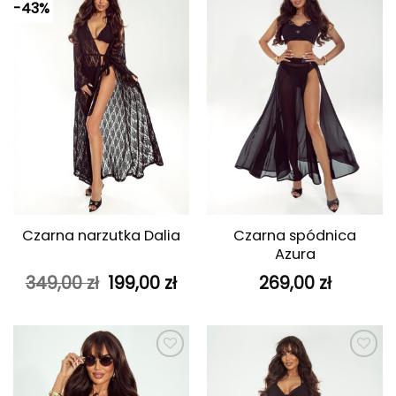
-43%
Dodaj do
Dodaj do
ulubionych
ulubionych
Czarna spódnica
Czarna narzutka Dalia
Azura
Pierwotna
Aktualna
349,00
zł
199,00
zł
269,00
zł
cena
cena
wynosiła:
wynosi:
349,00 zł.
199,00 zł.
Dodaj do
Dodaj do
ulubionych
ulubionych