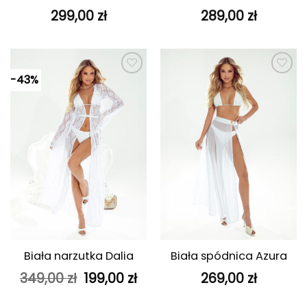
299,00
zł
289,00
zł
-43%
Dodaj do
Dodaj do
ulubionych
ulubionych
Biała narzutka Dalia
Biała spódnica Azura
Pierwotna
Aktualna
349,00
zł
199,00
zł
269,00
zł
cena
cena
wynosiła:
wynosi: