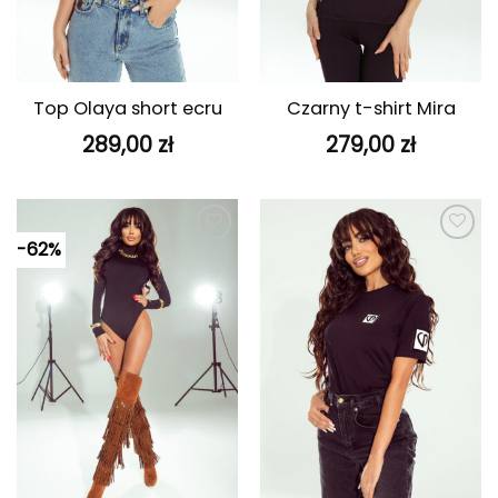
Top Olaya short ecru
Czarny t-shirt Mira
289,00
zł
279,00
zł
-62%
Dodaj do
Dodaj do
ulubionych
ulubionych