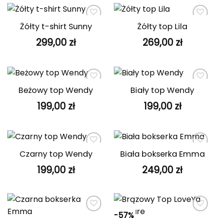
Żółty t-shirt Sunny
Żółty top Lila
Dodaj do
Dodaj do
ulubionych
ulubionych
299,00
zł
269,00
zł
Beżowy top Wendy
Biały top Wendy
Dodaj do
Dodaj do
ulubionych
ulubionych
199,00
zł
199,00
zł
Czarny top Wendy
Biała bokserka Emma
Dodaj do
Dodaj do
ulubionych
ulubionych
199,00
zł
249,00
zł
-57%
Dodaj do
Dodaj do