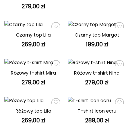
279,00
zł
Czarny top Lila
Czarny top Margot
Dodaj do
Dodaj do
ulubionych
ulubionych
269,00
zł
199,00
zł
Różowy t-shirt Mira
Różowy t-shirt Nina
Dodaj do
Dodaj do
ulubionych
ulubionych
279,00
zł
279,00
zł
Różowy top Lila
T-shirt Icon ecru
Dodaj do
Dodaj do
ulubionych
ulubionych
269,00
zł
289,00
zł