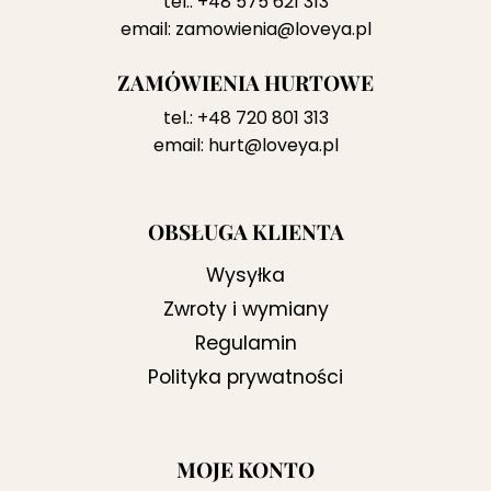
tel.:
+48 575 621 313
email:
zamowienia@loveya.pl
ZAMÓWIENIA HURTOWE
tel.:
+48 720 801 313
email:
hurt@loveya.pl
OBSŁUGA KLIENTA
Wysyłka
Zwroty i wymiany
Regulamin
Polityka prywatności
MOJE KONTO