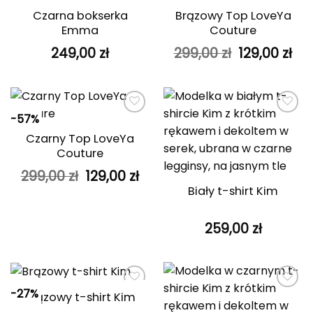
ulubionych
ulubionych
Czarna bokserka
Brązowy Top LoveYa
Emma
Couture
Pierwotna
Ak
249,00
zł
299,00
zł
129,00
zł
cena
ce
wynosiła:
wyn
299,00 zł.
129
-57%
Dodaj do
Dodaj do
ulubionych
ulubionych
Czarny Top LoveYa
Couture
Pierwotna
Aktualna
299,00
zł
129,00
zł
cena
cena
Biały t-shirt Kim
wynosiła:
wynosi:
299,00 zł.
129,00 zł.
259,00
zł
-27%
Brązowy t-shirt Kim
Dodaj do
Dodaj do
ulubionych
ulubionych