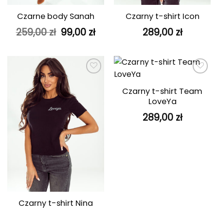
Czarne body Sanah
Czarny t-shirt Icon
Pierwotna
Aktualna
259,00
zł
99,00
zł
289,00
zł
cena
cena
wynosiła:
wynosi:
259,00 zł.
99,00 zł.
Dodaj do
Dodaj do
ulubionych
ulubionych
Czarny t-shirt Team
LoveYa
289,00
zł
Czarny t-shirt Nina