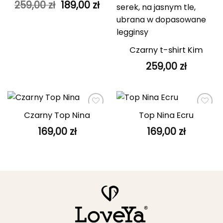
Pierwotna
Aktualna
259,00
zł
189,00
zł
cena
cena
wynosiła:
wynosi:
259,00 zł.
189,00 zł.
Czarny t-shirt Kim
259,00
zł
Czarny Top Nina
Top Nina Ecru
Dodaj do
Dodaj do
ulubionych
ulubionych
169,00
zł
169,00
zł