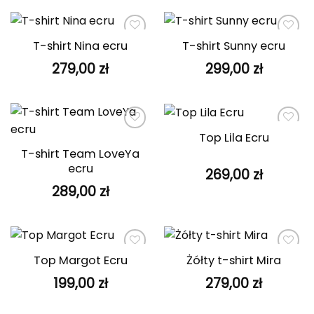
T-shirt Nina ecru
T-shirt Sunny ecru
Dodaj do
Dodaj do
ulubionych
ulubionych
279,00
zł
299,00
zł
Top Lila Ecru
Dodaj do
Dodaj do
ulubionych
ulubionych
T-shirt Team LoveYa
ecru
269,00
zł
289,00
zł
Top Margot Ecru
Żółty t-shirt Mira
Dodaj do
Dodaj do
ulubionych
ulubionych
199,00
zł
279,00
zł