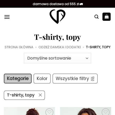
Przewiń
darmowa dostawa od 555 zł 🚛
do
zawartości
T-shirty, topy
STRONA GŁÓWNA
»
ODZIEŻ DAMSKA I DODATKI
»
T-SHIRTY, TOPY
Kategorie
Kolor
Wszystkie filtry
T-shirty, topy