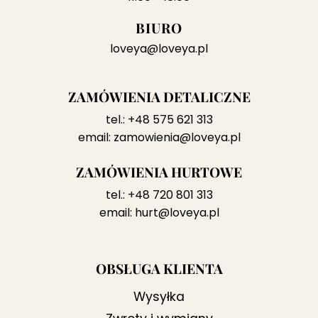
BIURO
loveya@loveya.pl
ZAMÓWIENIA DETALICZNE
tel.:
+48 575 621 313
email:
zamowienia@loveya.pl
ZAMÓWIENIA HURTOWE
tel.:
+48 720 801 313
email:
hurt@loveya.pl
OBSŁUGA KLIENTA
Wysyłka