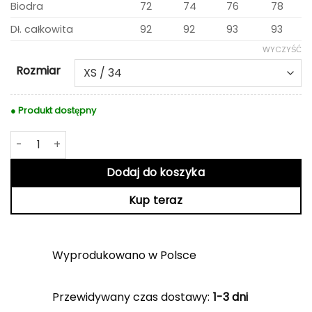
Biodra
72
74
76
78
Dł. całkowita
92
92
93
93
WYCZYŚĆ
Rozmiar
● Produkt dostępny
ilość Czarne Legginsy Wendy
Dodaj do koszyka
Kup teraz
Wyprodukowano w Polsce
Przewidywany czas dostawy:
1-3 dni