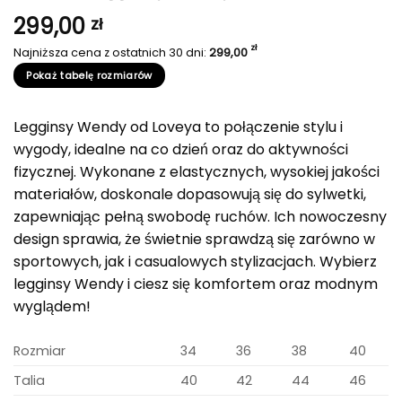
299,00
zł
zł
Najniższa cena z ostatnich 30 dni:
299,00
Pokaż tabelę rozmiarów
Legginsy Wendy od Loveya to połączenie stylu i
wygody, idealne na co dzień oraz do aktywności
fizycznej. Wykonane z elastycznych, wysokiej jakości
materiałów, doskonale dopasowują się do sylwetki,
zapewniając pełną swobodę ruchów. Ich nowoczesny
design sprawia, że świetnie sprawdzą się zarówno w
sportowych, jak i casualowych stylizacjach. Wybierz
legginsy Wendy i ciesz się komfortem oraz modnym
wyglądem!
Rozmiar
34
36
38
40
Talia
40
42
44
46