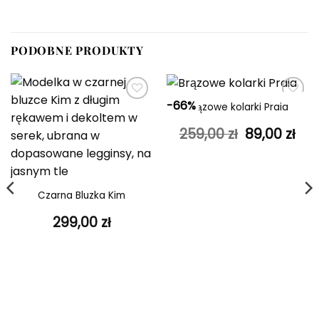
PODOBNE PRODUKTY
-66%
Brązowe kolarki Praia
Dodaj do
Dodaj do
ulubionych
ulubionych
Pierwotna
Akt
259,00
zł
89,00
zł
cena
ce
wynosiła:
wyn
259,00 zł.
89,0
Czarna Bluzka Kim
299,00
zł