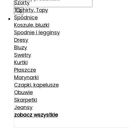
produktów
Szorty
T-shirty, Topy
Spódnice
Koszule, bluzki
Spodnie i legginsy
Dresy
Bluzy
Swetry
Kurtki
Płaszcze
Marynarki
Czapki, kapelusze
Obuwie
Skarpetki
Jeansy
zobacz wszystkie