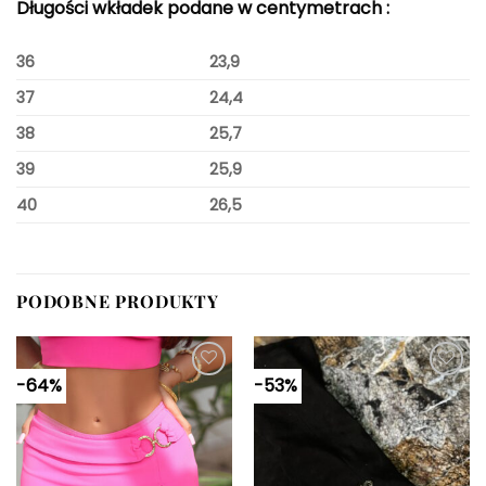
Długości wkładek podane w centymetrach :
36
23,9
37
24,4
38
25,7
39
25,9
40
26,5
PODOBNE PRODUKTY
-64%
-53%
Dodaj do
Dodaj do
ulubionych
ulubionych