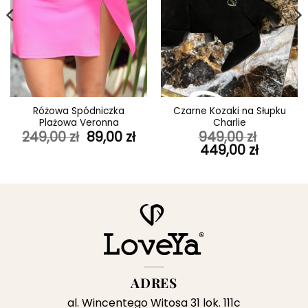
Różowa Spódniczka
Czarne Kozaki na Słupku
Plażowa Veronna
Charlie
ktualna
Pierwotna
Aktualna
249,00
zł
89,00
zł
949,00
zł
ena
cena
cena
Pierwotna
Aktualn
449,00
zł
ynosi:
wynosiła:
wynosi:
cena
cena
9,00 zł.
249,00 zł.
89,00 zł.
wynosiła:
wynosi:
949,00 zł.
449,00 z
ADRES
al. Wincentego Witosa 31 lok. 111c