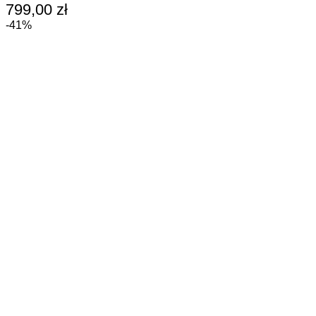
799,00
zł
wiele
wariantów.
-41%
Opcje
można
wybrać
na
stronie
produktu