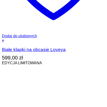
Dodaj do ulubionych
+
Ten
produkt
Białe klapki na obcasie Loveya
ma
599,00
zł
wiele
wariantów.
EDYCJA LIMITOWANA
Opcje
można
wybrać
na
stronie
produktu