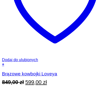
Dodaj do ulubionych
+
Ten
produkt
Brązowe kowbojki Loveya
ma
Pierwotna
Aktualna
849,00
zł
599,00
zł
wiele
wariantów.
cena
cena
Opcje
wynosiła:
wynosi:
można
wybrać
849,00 zł.
599,00 zł.
na
stronie