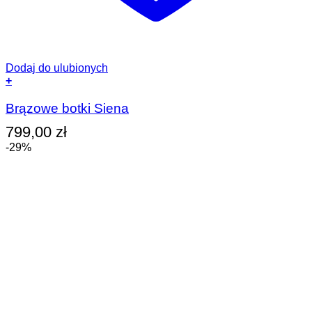
Dodaj do ulubionych
+
Ten
produkt
Brązowe botki Siena
ma
799,00
zł
wiele
wariantów.
-29%
Opcje
można
wybrać
na
stronie
produktu