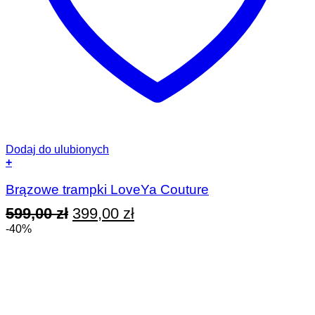
Dodaj do ulubionych
+
Ten
produkt
Brązowe trampki LoveYa Couture
ma
Pierwotna
Aktualna
599,00
zł
399,00
zł
wiele
wariantów.
cena
cena
-40%
Opcje
wynosiła:
wynosi:
można
wybrać
599,00 zł.
399,00 zł.
na
stronie
produktu