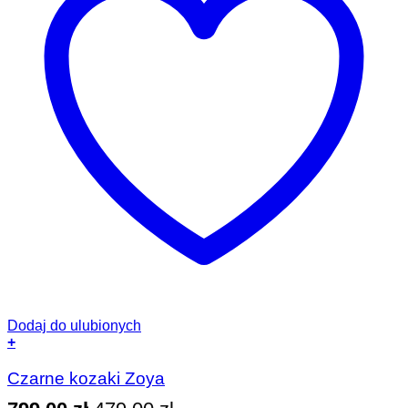
Dodaj do ulubionych
+
Ten
produkt
Czarne kozaki Zoya
ma
wiele