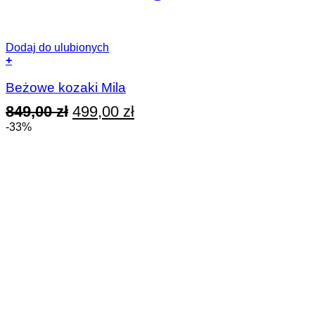
Dodaj do ulubionych
+
Ten
produkt
Beżowe kozaki Mila
ma
Pierwotna
Aktualna
849,00
zł
499,00
zł
wiele
wariantów.
cena
cena
-33%
Opcje
wynosiła:
wynosi:
można
wybrać
849,00 zł.
499,00 zł.
na
stronie
produktu