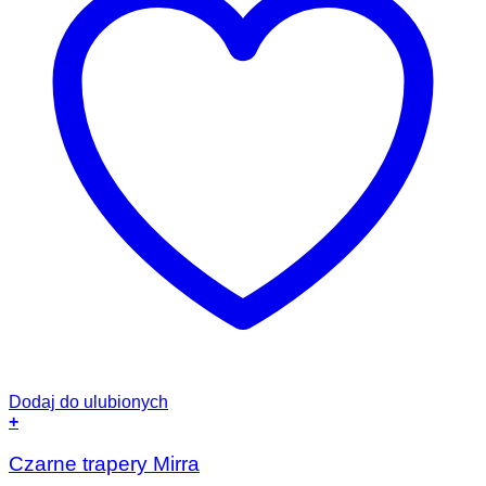
Dodaj do ulubionych
+
Ten
produkt
Czarne trapery Mirra
ma