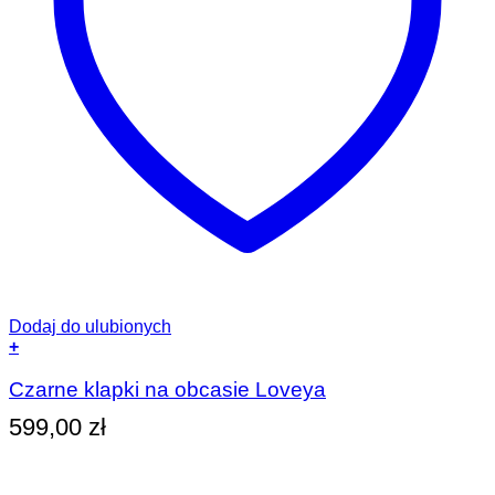
Dodaj do ulubionych
+
Ten
produkt
Czarne klapki na obcasie Loveya
ma
599,00
zł
wiele
wariantów.
Opcje
można