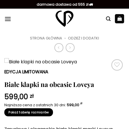
Przewiń
darmowa dostawa od 555 zł 🚛
do
zawartości
STRONA GŁÓWNA
»
ODZIEŻ I DODATKI
EDYCJA LIMITOWANA
Dodaj do
ulubionych
Białe klapki na obcasie Loveya
599,00
zł
zł
Najniższa cena z ostatnich 30 dni:
599,00
Pokaż tabelę rozmiarów