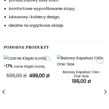
ponadczasowy biały kolor,
komfortowe wyprofilowanie stopy,
luksusowy i kobiecy design,
idealne na wyjątkowe okazje.
PODOBNE PRODUKTY
-17%
Czarne Klapki Iconiq
Dodaj do
Dodaj do
ulubionych
ulubionych
Beżowy Kapelusz Cleo
Pierwotna
Aktualna
599,00
zł
499,00
zł
One-Size
cena
cena
199,00
zł
wynosiła:
wynosi:
599,00 zł.
499,00 zł.