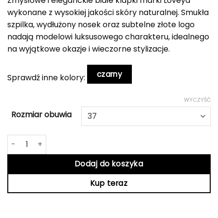
Zmysłowe i eleganckie białe klapki marki Loveya
wykonane z wysokiej jakości skóry naturalnej. Smukła
szpilka, wydłużony nosek oraz subtelne złote logo
nadają modelowi luksusowego charakteru, idealnego
na wyjątkowe okazje i wieczorne stylizacje.
czarny
Sprawdź inne kolory:
WYCZYŚĆ
Rozmiar obuwia
ilość Białe klapki na obcasie Loveya
Dodaj do koszyka
Kup teraz