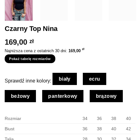
Czarny Top Nina
169,00
zł
zł
Najniższa cena z ostatnich 30 dni:
169,00
Pokaż tabelę rozmiarów
biały
ecru
Sprawdź inne kolory:
beżowy
panterkowy
brązowy
Rozmiar
34
36
38
40
Biust
36
38
40
42
Talia
28
30
32
34