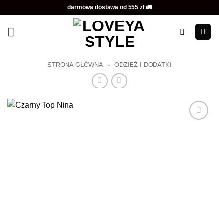
Przewiń
darmowa dostawa od 555 zł 🚛
do
zawartości
STRONA GŁÓWNA
»
ODZIEŻ I DODATKI
Dodaj do
ulubionych