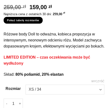
Pierwotna
Aktualna
259,00
159,00
zł
zł
cena
cena
zł
Najniższa cena z ostatnich 30 dni:
259,00
wynosiła:
wynosi:
Pokaż tabelę rozmiarów
259,00 zł.
159,00 zł.
Różowe body Doll to odważna, kobieca propozycja w
intensywnym, neonowym odcieniu różu. Model zachwyca
dopasowanym krojem, efektownymi wycięciami po bokach.
LIMITED EDITION – czas oczekiwania może być
wydłużony
Skład:
80% poliamid, 20% elastan
WYCZYŚĆ
Rozmiar
ilość Różowe body Doll