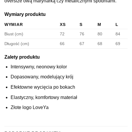
oversize’ową marynarką czy metalicznymi spodniami.
Wymiary produktu
WYMIAR
XS
S
M
L
Biust (cm)
72
76
80
84
Długość (cm)
66
67
68
69
Zalety produktu
Intensywny, neonowy kolor
Dopasowany, modelujący krój
Efektowne wycięcia po bokach
Elastyczny, komfortowy materiał
Złote logo LoveYa