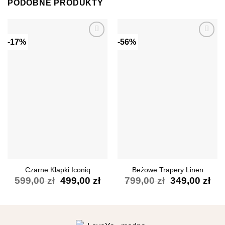
PODOBNE PRODUKTY
-17%
-56%
Dodaj do
Dodaj do
ulubionych
ulubionych
Czarne Klapki Iconiq
Beżowe Trapery Linen
Pierwotna
Aktualna
Pierwotna
Akt
599,00
zł
499,00
zł
799,00
zł
349,00
zł
cena
cena
cena
ce
wynosiła:
wynosi:
wynosiła:
wyn
599,00 zł.
499,00 zł.
799,00 zł.
349