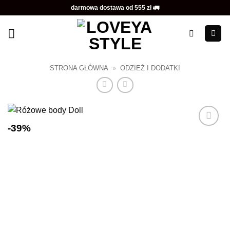
Przewiń
darmowa dostawa od 555 zł 🚛
do
zawartości
STRONA GŁÓWNA
»
ODZIEŻ I DODATKI
-39%
Dodaj do
ulubionych