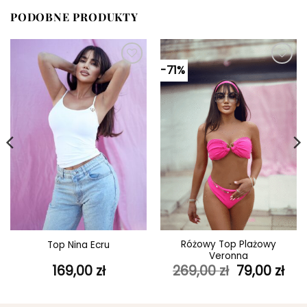
PODOBNE PRODUKTY
-71%
Dodaj do
Dodaj do
ulubionych
ulubionych
Różowy Top Plażowy
Top Nina Ecru
Veronna
Pierwotna
Akt
169,00
zł
269,00
zł
79,00
zł
cena
ce
wynosiła:
wyn