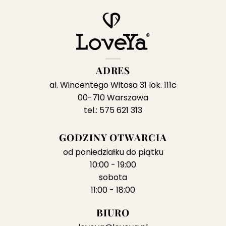
269,00 zł.
79,0
ADRES
al. Wincentego Witosa 31 lok. 111c
00-710 Warszawa
tel.: 575 621 313
GODZINY OTWARCIA
od poniedziałku do piątku
10:00 - 19:00
sobota
11:00 - 18:00
BIURO