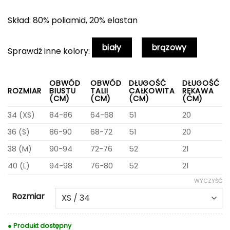
Skład: 80% poliamid, 20% elastan
biały
brązowy
Sprawdź inne kolory:
OBWÓD
OBWÓD
DŁUGOŚĆ
DŁUGOŚĆ
ROZMIAR
BIUSTU
TALII
CAŁKOWITA
RĘKAWA
(CM)
(CM)
(CM)
(CM)
34 (XS)
84-86
64-68
51
20
36 (S)
86-90
68-72
51
20
38 (M)
90-94
72-76
52
21
40 (L)
94-98
76-80
52
21
WYCZYŚĆ
Rozmiar
● Produkt dostępny