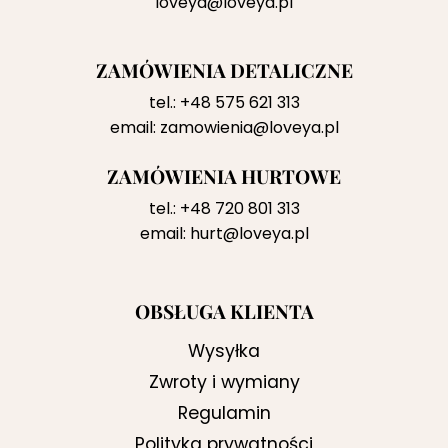
loveya@loveya.pl
ZAMÓWIENIA DETALICZNE
tel.:
+48 575 621 313
email:
zamowienia@loveya.pl
ZAMÓWIENIA HURTOWE
tel.:
+48 720 801 313
email:
hurt@loveya.pl
OBSŁUGA KLIENTA
Wysyłka
Zwroty i wymiany
Regulamin
Polityka prywatności