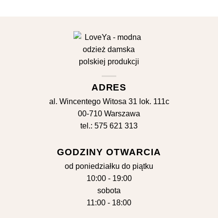
wynosiła:
wyn
259,00 zł.
89,0
ADRES
al. Wincentego Witosa 31 lok. 111c
00-710 Warszawa
tel.: 575 621 313
GODZINY OTWARCIA
od poniedziałku do piątku
10:00 - 19:00
sobota
11:00 - 18:00