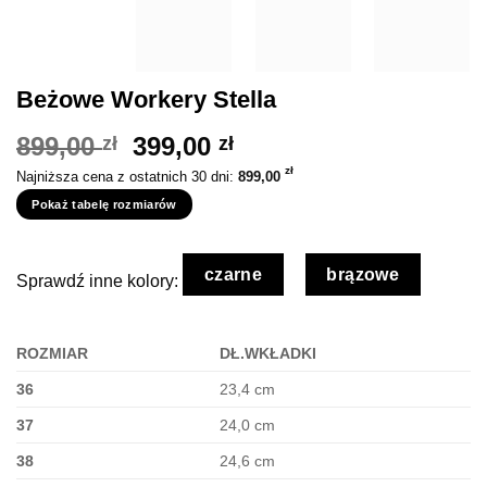
Beżowe Workery Stella
Pierwotna
Aktualna
899,00
399,00
zł
zł
cena
cena
zł
Najniższa cena z ostatnich 30 dni:
899,00
wynosiła:
wynosi:
Pokaż tabelę rozmiarów
899,00 zł.
399,00 zł.
czarne
brązowe
Sprawdź inne kolory:
ROZMIAR
DŁ.WKŁADKI
36
23,4 cm
37
24,0 cm
38
24,6 cm