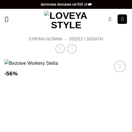
Przewiń
darmowa dostawa od 555 zł 🚛
do
zawartości
STRONA GŁÓWNA
»
ODZIEŻ I DODATKI
-56%
Dodaj do
ulubionych