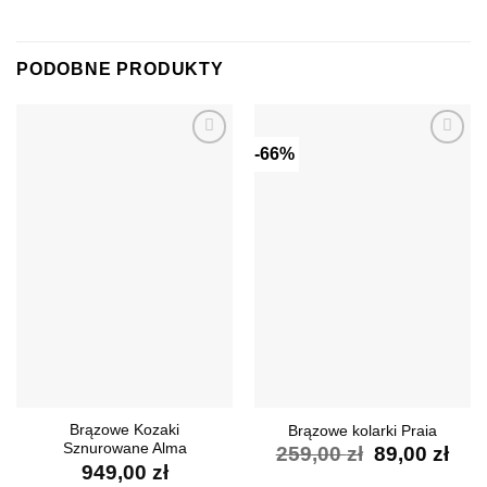
PODOBNE PRODUKTY
-66%
Dodaj do
Dodaj do
ulubionych
ulubionych
Brązowe Kozaki
Brązowe kolarki Praia
Sznurowane Alma
Pierwotna
Akt
259,00
zł
89,00
zł
949,00
zł
cena
cen