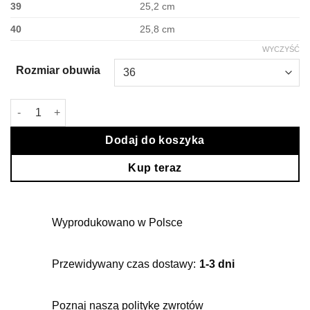
39
25,2 cm
40
25,8 cm
WYCZYŚĆ
Rozmiar obuwia
ilość Beżowe Workery Stella
Dodaj do koszyka
Kup teraz
Wyprodukowano w Polsce
Przewidywany czas dostawy:
1-3 dni
Poznaj naszą politykę zwrotów