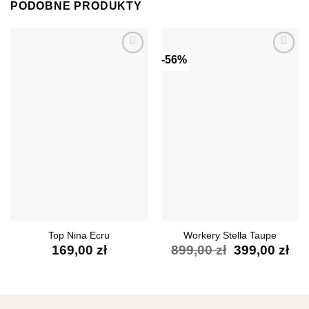
PODOBNE PRODUKTY
-56%
Dodaj do
Dodaj do
ulubionych
ulubionych
Top Nina Ecru
Workery Stella Taupe
Pierwotna
Akt
169,00
zł
899,00
zł
399,00
zł
cena
ce
wynosiła:
wyn
899,00 zł.
399