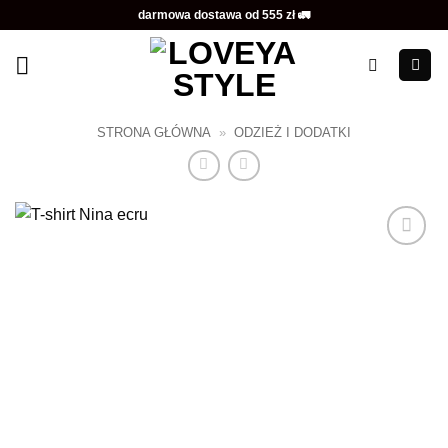
Przewiń
darmowa dostawa od 555 zł 🚛
do
zawartości
STRONA GŁÓWNA
»
ODZIEŻ I DODATKI
Dodaj do
ulubionych