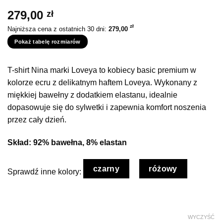
279,00
zł
zł
Najniższa cena z ostatnich 30 dni:
279,00
Pokaż tabelę rozmiarów
T-shirt Nina marki Loveya to kobiecy basic premium w
kolorze ecru z delikatnym haftem Loveya. Wykonany z
miękkiej bawełny z dodatkiem elastanu, idealnie
dopasowuje się do sylwetki i zapewnia komfort noszenia
przez cały dzień.
Skład: 92% bawełna, 8% elastan
czarny
różowy
Sprawdź inne kolory:
WYCZYŚĆ