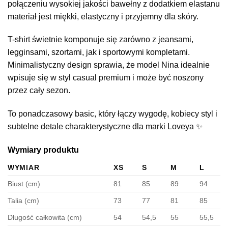
połączeniu wysokiej jakości bawełny z dodatkiem elastanu
materiał jest miękki, elastyczny i przyjemny dla skóry.
T-shirt świetnie komponuje się zarówno z jeansami,
legginsami, szortami, jak i sportowymi kompletami.
Minimalistyczny design sprawia, że model Nina idealnie
wpisuje się w styl casual premium i może być noszony
przez cały sezon.
To ponadczasowy basic, który łączy wygodę, kobiecy styl i
subtelne detale charakterystyczne dla marki Loveya ✨
Wymiary produktu
WYMIAR
XS
S
M
L
Biust (cm)
81
85
89
94
Talia (cm)
73
77
81
85
Długość całkowita (cm)
54
54,5
55
55,5