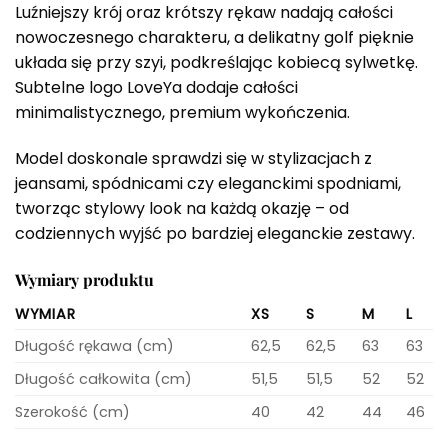
Luźniejszy krój oraz krótszy rękaw nadają całości
nowoczesnego charakteru, a delikatny golf pięknie
układa się przy szyi, podkreślając kobiecą sylwetkę.
Subtelne logo LoveYa dodaje całości
minimalistycznego, premium wykończenia.
Model doskonale sprawdzi się w stylizacjach z
jeansami, spódnicami czy eleganckimi spodniami,
tworząc stylowy look na każdą okazję – od
codziennych wyjść po bardziej eleganckie zestawy.
Wymiary produktu
WYMIAR
XS
S
M
L
Długość rękawa (cm)
62,5
62,5
63
63
Długość całkowita (cm)
51,5
51,5
52
52
Szerokość (cm)
40
42
44
46