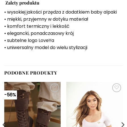
Zalety produktu
• wysokiej jakości przędza z dodatkiem baby alpaki
• miękki, przyjemny w dotyku materiał
• komfort termiczny i lekkość
• elegancki, ponadczasowy krój
• subtelne logo LoveYa
• uniwersalny model do wielu stylizacji
PODOBNE PRODUKTY
-56%
Dodaj do
Dodaj do
ulubionych
ulubionych