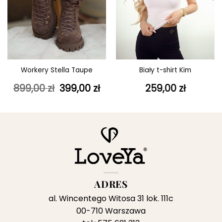
Workery Stella Taupe
Biały t-shirt Kim
ktualna
Pierwotna
Aktualna
899,00
zł
399,00
zł
259,00
zł
ena
cena
cena
ynosi:
wynosiła:
wynosi:
9,00 zł.
899,00 zł.
399,00 zł.
ADRES
al. Wincentego Witosa 31 lok. 111c
00-710 Warszawa