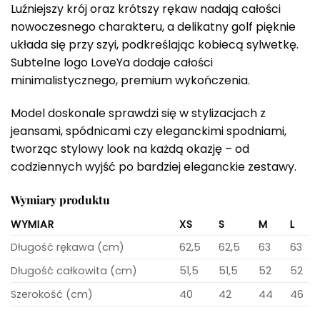
Luźniejszy krój oraz krótszy rękaw nadają całości
nowoczesnego charakteru, a delikatny golf pięknie
układa się przy szyi, podkreślając kobiecą sylwetkę.
Subtelne logo LoveYa dodaje całości
minimalistycznego, premium wykończenia.
Model doskonale sprawdzi się w stylizacjach z
jeansami, spódnicami czy eleganckimi spodniami,
tworząc stylowy look na każdą okazję – od
codziennych wyjść po bardziej eleganckie zestawy.
Wymiary produktu
WYMIAR
XS
S
M
L
Długość rękawa (cm)
62,5
62,5
63
63
Długość całkowita (cm)
51,5
51,5
52
52
Szerokość (cm)
40
42
44
46