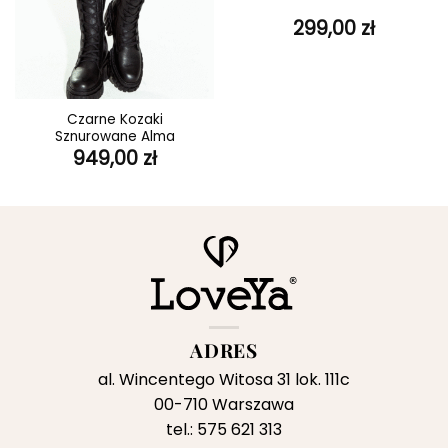
299,00
zł
Czarne Kozaki
Sznurowane Alma
ktualna
949,00
zł
ena
ynosi:
9,00 zł.
ADRES
al. Wincentego Witosa 31 lok. 111c
00-710 Warszawa
tel.: 575 621 313