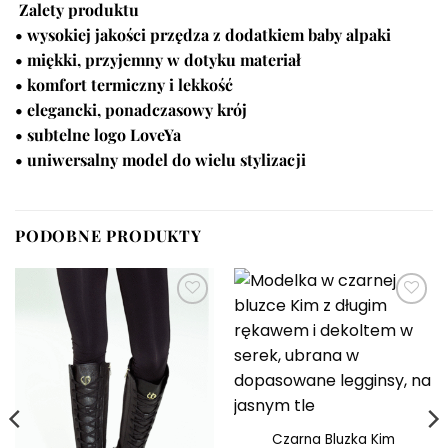
Zalety produktu
• wysokiej jakości przędza z dodatkiem baby alpaki
• miękki, przyjemny w dotyku materiał
• komfort termiczny i lekkość
• elegancki, ponadczasowy krój
• subtelne logo LoveYa
• uniwersalny model do wielu stylizacji
PODOBNE PRODUKTY
Dodaj do
Dodaj do
ulubionych
ulubionych
Czarna Bluzka Kim