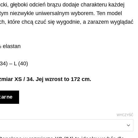
ncki, głęboki odcień brązu dodaje charakteru każdej
zy tym niezwykle uniwersalnym wyborem. Ten model
ch, które chcą czuć się wygodnie, a zarazem wyglądać
 elastan
34) – L (40)
iar XS / 34. Jej wzrost to 172 cm.
zarne
WYCZYŚĆ