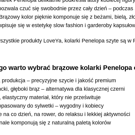
arek Penelopa delikatnie podkreśla atuty kobiecej figury
pozwala czuć się swobodnie przez cały dzień – podcza
Brązowy kolor pięknie komponuje się z beżami, bielą, zł
wpisuje się w estetykę slow fashion i garderoby kapsułow
szystkie produkty LoveYa, kolarki Penelopa szyte są w Po
go warto wybrać brązowe kolarki Penelopa
 produkcja – precyzyjne szycie i jakość premium
ki, głęboki brąz – alternatywa dla klasycznej czerni
 elastyczny materiał, który nie prześwituje
opasowany do sylwetki – wygodny i kobiecy
 na co dzień, na rower, do relaksu i lekkiej aktywności
ale komponują się z naturalną paletą kolorów