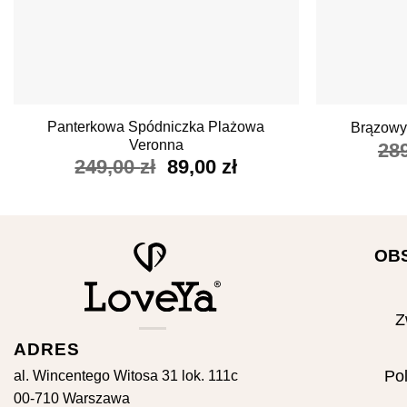
+
+
Panterkowa Spódniczka Plażowa
Brązowy
Veronna
28
Pierwotna
Aktualna
249,00
zł
89,00
zł
cena
cena
wynosiła:
wynosi:
249,00 zł.
89,00 zł.
OB
Z
ADRES
Pol
al. Wincentego Witosa 31 lok. 111c
00-710 Warszawa