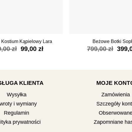
+
 Kostium Kąpielowy Lara
Beżowe Botki Sop
Pierwotna
Aktualna
Pier
9,00
zł
99,00
zł
799,00
zł
399,
cena
cena
cena
wynosiła:
wynosi:
wynos
289,00 zł.
99,00 zł.
799,0
SŁUGA KLIENTA
MOJE KONT
Wysyłka
Zamówienia
wroty i wymiany
Szczegóły kon
Regulamin
Obserwowan
ityka prywatności
Zapomniane has