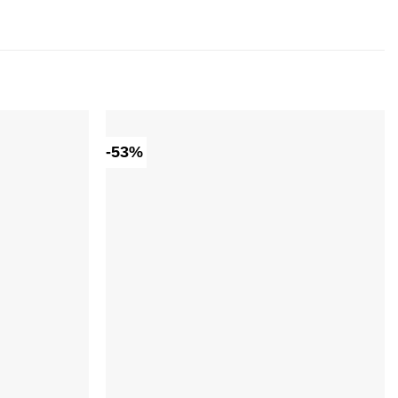
-53%
Dodaj do
Dodaj do
ulubionych
ulubionych