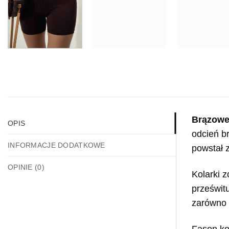
Brązowe
OPIS
odcień b
INFORMACJE DODATKOWE
powstał 
OPINIE (0)
Kolarki z
prześwitu
zarówno w