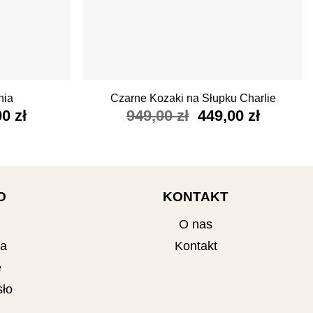
+
hia
Czarne Kozaki na Słupku Charlie
wotna
Aktualna
Pierwotna
Aktualn
00
zł
949,00
zł
449,00
zł
cena
cena
cena
iła:
wynosi:
wynosiła:
wynosi:
0 zł.
399,00 zł.
949,00 zł.
449,00 z
O
KONTAKT
O nas
ta
Kontakt
e
ło