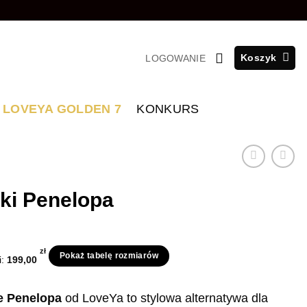
Koszyk
LOGOWANIE
LOVEYA GOLDEN 7
KONKURS
ki Penelopa
tna
Aktualna
cena
zł
Pokaż tabelę rozmiarów
i:
199,00
a:
wynosi:
ł.
89,00 zł.
e Penelopa
od LoveYa to stylowa alternatywa dla