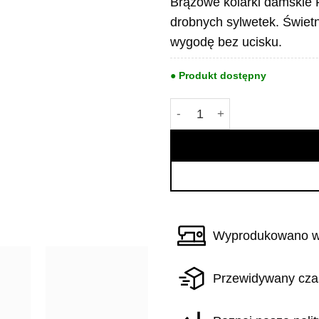
Brązowe kolarki damskie 
drobnych sylwetek. Świetn
wygodę bez ucisku.
● Produkt dostępny
ilość Brązowe Kolarki Pene
Wyprodukowano w
Przewidywany cza