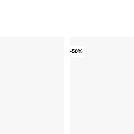
-50%
Dodaj do
ulubionych