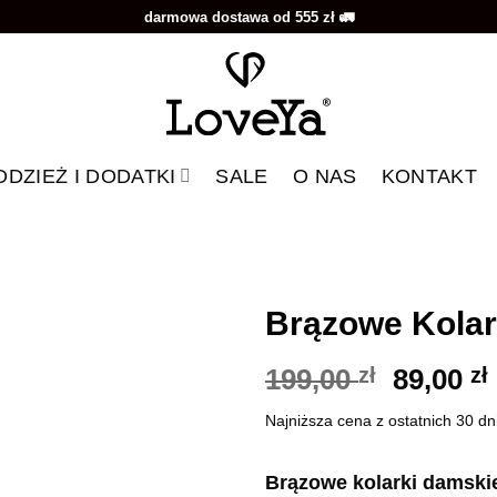
darmowa dostawa od 555 zł 🚛
ODZIEŻ I DODATKI
SALE
O NAS
KONTAKT
Brązowe Kolar
Pierwo
199,00
zł
89,00
zł
Dodaj do
ulubionych
cena
Najniższa cena z ostatnich 30 dn
wynosił
199,00 z
Brązowe kolarki damski