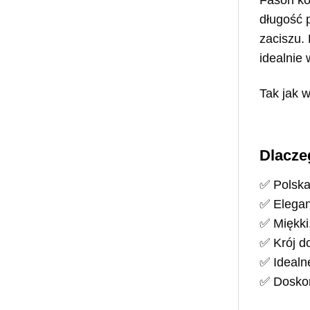
Fason kol
długość 
zaciszu. 
idealnie 
Tak jak w
Dlacze
✅ Polska
✅ Eleganc
✅ Miękki,
✅ Krój d
✅ Idealne
✅ Doskon