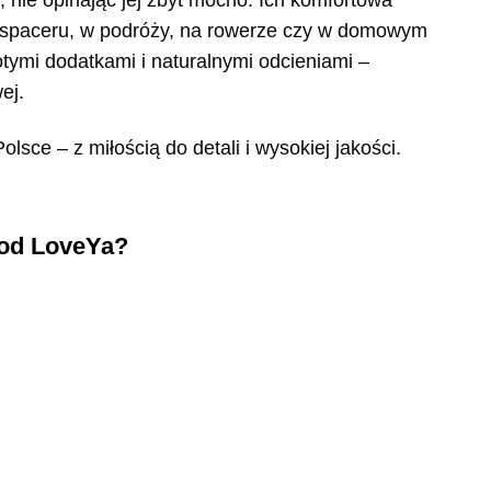
, nie opinając jej zbyt mocno. Ich komfortowa
s spaceru, w podróży, na rowerze czy w domowym
otymi dodatkami i naturalnymi odcieniami –
ej.
lsce – z miłością do detali i wysokiej jakości.
 od LoveYa?