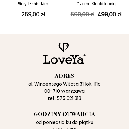
Biały t-shirt Kim
Czarne Klapki Iconiq
Pierwotna
Ak
259,00
zł
599,00
zł
499,00
zł
na
cena
ce
wynosiła:
wy
:
599,00 zł.
499
zł.
ADRES
al. Wincentego Witosa 31 lok. 111c
00-710 Warszawa
tel.: 575 621 313
GODZINY OTWARCIA
od poniedziałku do piątku