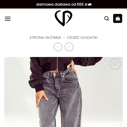
Przewiń
darmowa dostawa od 555 zł 🚛
do
zawartości
STRONA GŁÓWNA
»
ODZIEŻ I DODATKI
Dodaj do
ulubionych