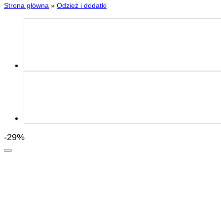
Strona główna
»
Odzież i dodatki
-29%