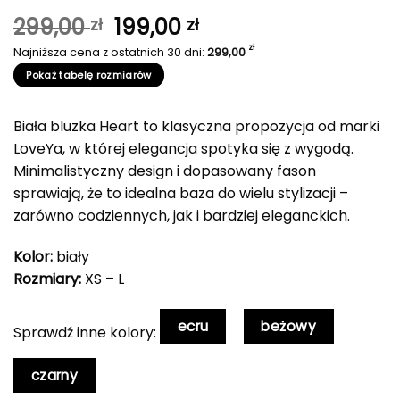
Pierwotna
Aktualna
299,00
199,00
zł
zł
cena
cena
zł
Najniższa cena z ostatnich 30 dni:
299,00
wynosiła:
wynosi:
Pokaż tabelę rozmiarów
299,00 zł.
199,00 zł.
Biała bluzka Heart to klasyczna propozycja od marki
LoveYa, w której elegancja spotyka się z wygodą.
Minimalistyczny design i dopasowany fason
sprawiają, że to idealna baza do wielu stylizacji –
zarówno codziennych, jak i bardziej eleganckich.
Kolor:
biały
Rozmiary:
XS – L
ecru
beżowy
Sprawdź inne kolory:
czarny