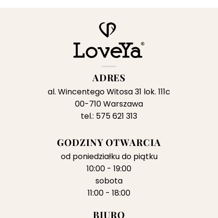
nosi:
wynosiła:
wynosi:
,00 zł.
899,00 zł.
399,00 zł.
ADRES
al. Wincentego Witosa 31 lok. 111c
00-710 Warszawa
tel.: 575 621 313
GODZINY OTWARCIA
od poniedziałku do piątku
10:00 - 19:00
sobota
11:00 - 18:00
BIURO