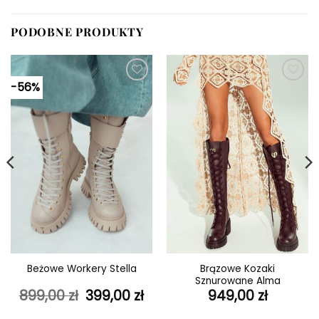
PODOBNE PRODUKTY
-56%
Dodaj do
Dodaj do
ulubionych
ulubionych
Brązowe Kozaki
Beżowe Workery Stella
Sznurowane Alma
tualna
Pierwotna
Aktualna
899,00
zł
399,00
zł
949,00
zł
ena
cena
cena