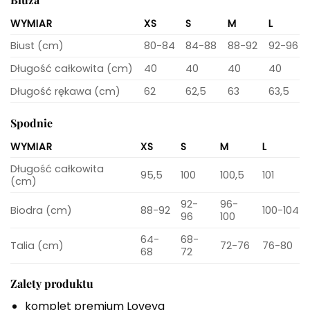
WYMIAR
XS
S
M
L
Biust (cm)
80-84
84-88
88-92
92-96
Długość całkowita (cm)
40
40
40
40
Długość rękawa (cm)
62
62,5
63
63,5
Spodnie
WYMIAR
XS
S
M
L
Długość całkowita
95,5
100
100,5
101
(cm)
92-
96-
Biodra (cm)
88-92
100-104
96
100
64-
68-
Talia (cm)
72-76
76-80
68
72
Zalety produktu
komplet premium Loveya