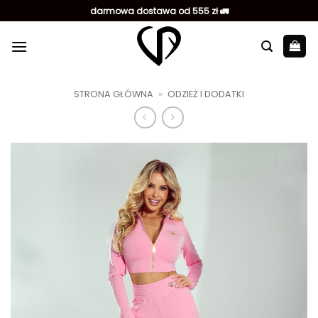
Przewiń
darmowa dostawa od 555 zł 🚛
do
zawartości
STRONA GŁÓWNA
»
ODZIEŻ I DODATKI
Dodaj do
ulubionych