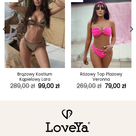
ulubionych
ulubionych
Brązowy Kostium
Różowy Top Plażowy
Kąpielowy Lara
Veronna
ktualna
Pierwotna
Aktualna
Pierwotna
Akt
289,00
zł
99,00
zł
269,00
zł
79,00
zł
ena
cena
cena
cena
ce
ynosi:
wynosiła:
wynosi:
wynosiła:
wyn
9,00 zł.
289,00 zł.
99,00 zł.
269,00 zł.
79,0