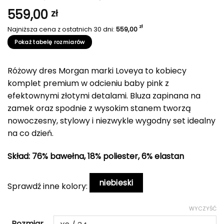
559,00
zł
zł
Najniższa cena z ostatnich 30 dni:
559,00
Pokaż tabelę rozmiarów
Różowy dres Morgan marki Loveya to kobiecy
komplet premium w odcieniu baby pink z
efektownymi złotymi detalami. Bluza zapinana na
zamek oraz spodnie z wysokim stanem tworzą
nowoczesny, stylowy i niezwykle wygodny set idealny
na co dzień.
Skład: 76% bawełna, 18% poliester, 6% elastan
niebieski
Sprawdź inne kolory:
WYCZYŚĆ
Rozmiar