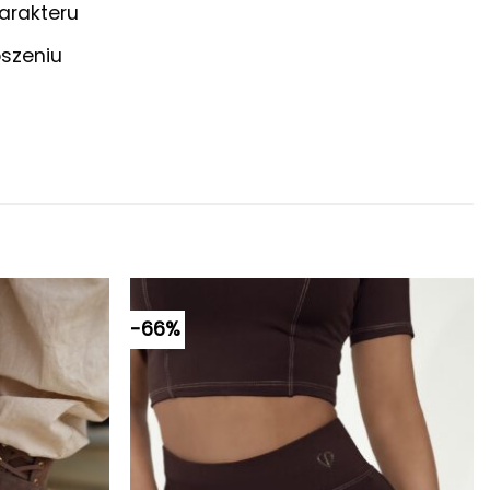
arakteru
oszeniu
-66%
Dodaj do
Dodaj do
ulubionych
ulubionych