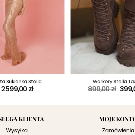
+
ta Sukienka Stella
Workery Stella T
Pier
2599,00
zł
899,00
zł
399
cen
wyno
899,0
SŁUGA KLIENTA
MOJE KONT
Wysyłka
Zamówienia