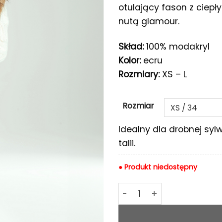
otulający fason z ciepł
nutą glamour.
Skład:
100% modakryl
Kolor:
ecru
Rozmiary:
XS – L
Rozmiar
Idealny dla drobnej sy
talii.
● Produkt niedostępny
ilość Kardigan Ingrid ecr