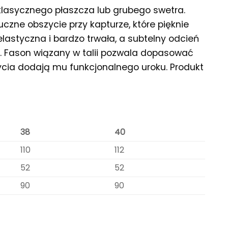
klasycznego płaszcza lub grubego swetra.
czne obszycie przy kapturze, które pięknie
elastyczna i bardzo trwała, a subtelny odcień
u. Fason wiązany w talii pozwala dopasować
zycia dodają mu funkcjonalnego uroku. Produkt
38
40
110
112
52
52
90
90