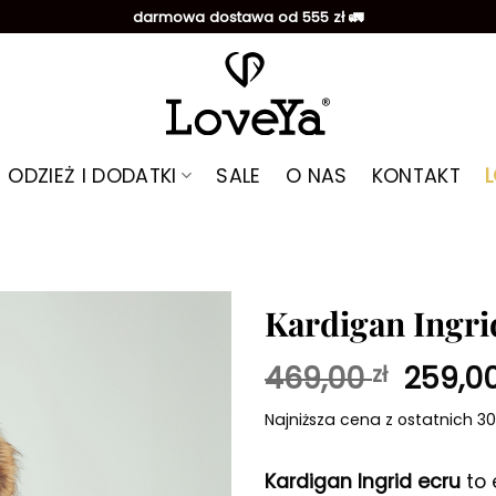
darmowa dostawa od 555 zł 🚛
ODZIEŻ I DODATKI
SALE
O NAS
KONTAKT
Kardigan Ingri
Pierw
469,00
259,0
zł
Dodaj do
ulubionych
cena
Najniższa cena z ostatnich 30
wynosi
469,00
Kardigan Ingrid ecru
to 