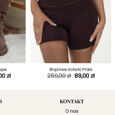
+
aupe
Brązowe kolarki Praia
wotna
Aktualna
Pierwotna
Aktual
,00
zł
259,00
zł
89,00
zł
a
cena
cena
cena
siła:
wynosi:
wynosiła:
wynosi:
0 zł.
399,00 zł.
259,00 zł.
89,00 zł
O
KONTAKT
O nas