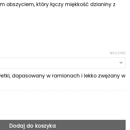
ym obszyciem, który łączy miękkość dzianiny z
WYCZYŚĆ
lwetki, dopasowany w ramionach i lekko zwężany w
u ze sztucznym obszyciem
Dodaj do koszyka