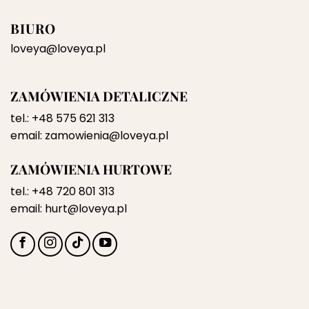
BIURO
loveya@loveya.pl
ZAMÓWIENIA DETALICZNE
tel.:
+48 575 621 313
email:
zamowienia@loveya.pl
ZAMÓWIENIA HURTOWE
tel.:
+48 720 801 313
email:
hurt@loveya.pl