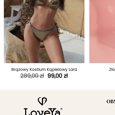
+
+
Brązowy Kostium Kąpielowy Lara
Zło
Pierwotna
Aktualna
289,00
zł
99,00
zł
cena
cena
wynosiła:
wynosi:
289,00 zł.
99,00 zł.
OB