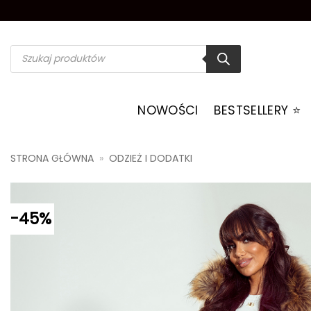
Przewiń
do
zawartości
Wyszukiwarka
produktów
NOWOŚCI
BESTSELLERY ⭐️
STRONA GŁÓWNA
»
ODZIEŻ I DODATKI
-45%