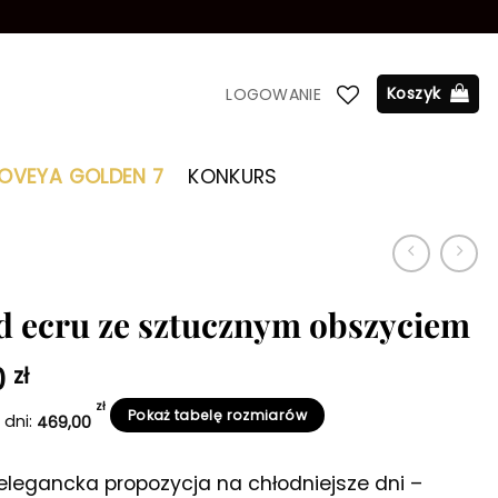
Koszyk
LOGOWANIE
LOVEYA GOLDEN 7
KONKURS
d ecru ze sztucznym obszyciem
otna
Aktualna
0
zł
cena
zł
Pokaż tabelę rozmiarów
 dni:
469,00
ła:
wynosi:
 zł.
259,00 zł.
elegancka propozycja na chłodniejsze dni –