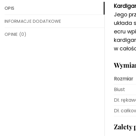
Kardigan
OPIS
Jego prz
INFORMACJE DODATKOWE
układa s
ecru wpi
OPINIE (0)
kardigan
w całośc
Wymiar
Rozmiar
Biust
Dł. rękaw
Dł. całko
Zalety 