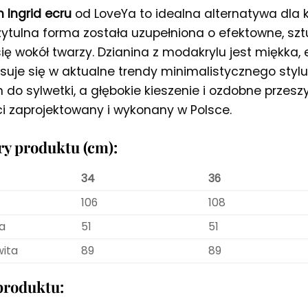
 Ingrid ecru
od LoveYa to idealna alternatywa dla 
ytulna forma została uzupełniona o efektowne, sztu
ię wokół twarzy. Dzianina z modakrylu jest miękka, 
suje się w aktualne trendy minimalistycznego styl
 do sylwetki, a głębokie kieszenie i ozdobne przes
i zaprojektowany i wykonany w Polsce.
y produktu (cm):
34
36
106
108
a
51
51
wita
89
89
produktu: