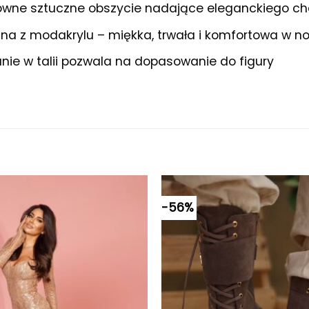
owne sztuczne obszycie nadające eleganckiego ch
ina z modakrylu – miękka, trwała i komfortowa w n
nie w talii pozwala na dopasowanie do figury
-56%
Dodaj do
ulubionych