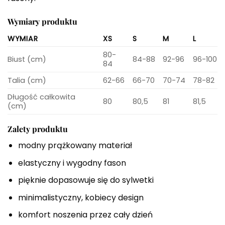
Wymiary produktu
WYMIAR
XS
S
M
L
80-
Biust (cm)
84-88
92-96
96-100
84
Talia (cm)
62-66
66-70
70-74
78-82
Długość całkowita
80
80,5
81
81,5
(cm)
Zalety produktu
modny prążkowany materiał
elastyczny i wygodny fason
pięknie dopasowuje się do sylwetki
minimalistyczny, kobiecy design
komfort noszenia przez cały dzień