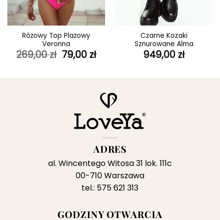
Różowy Top Plażowy
Czarne Kozaki
Veronna
Sznurowane Alma
ktualna
Pierwotna
Aktualna
269,00
zł
79,00
zł
949,00
zł
ena
cena
cena
ynosi:
wynosiła:
wynosi:
9,00 zł.
269,00 zł.
79,00 zł.
ADRES
al. Wincentego Witosa 31 lok. 111c
00-710 Warszawa
tel.: 575 621 313
GODZINY OTWARCIA