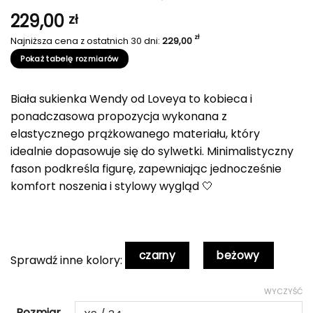
229,00
zł
zł
Najniższa cena z ostatnich 30 dni:
229,00
Pokaż tabelę rozmiarów
Biała sukienka Wendy od Loveya to kobieca i
ponadczasowa propozycja wykonana z
elastycznego prążkowanego materiału, który
idealnie dopasowuje się do sylwetki. Minimalistyczny
fason podkreśla figurę, zapewniając jednocześnie
komfort noszenia i stylowy wygląd 🤍
czarny
beżowy
Sprawdź inne kolory:
WYCZYŚĆ
Rozmiar