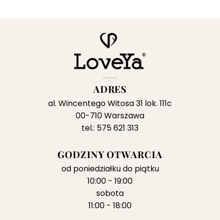
ena
cena
cena
ynosi:
wynosiła:
wynosi:
9,00 zł.
269,00 zł.
79,00 zł.
ADRES
al. Wincentego Witosa 31 lok. 111c
00-710 Warszawa
tel.: 575 621 313
GODZINY OTWARCIA
od poniedziałku do piątku
10:00 - 19:00
sobota
11:00 - 18:00