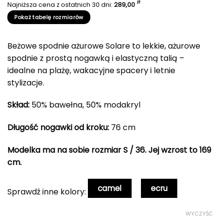
cena
cena
zł
Najniższa cena z ostatnich 30 dni:
289,00
wynosiła:
wynosi:
Pokaż tabelę rozmiarów
289,00 zł.
199,00 zł.
Beżowe spodnie ażurowe Solare to lekkie, ażurowe
spodnie z prostą nogawką i elastyczną talią –
idealne na plażę, wakacyjne spacery i letnie
stylizacje.
Skład:
50% bawełna, 50% modakryl
Długość nogawki od kroku:
76 cm
Modelka ma na sobie rozmiar S / 36. Jej wzrost to 169
cm.
camel
ecru
Sprawdź inne kolory:
WYCZYŚĆ