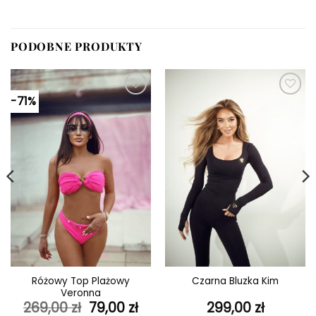
PODOBNE PRODUKTY
-71%
Dodaj do
Dodaj do
ulubionych
ulubionych
Różowy Top Plażowy
Czarna Bluzka Kim
Veronna
ktualna
Pierwotna
Aktualna
269,00
zł
79,00
zł
299,00
zł