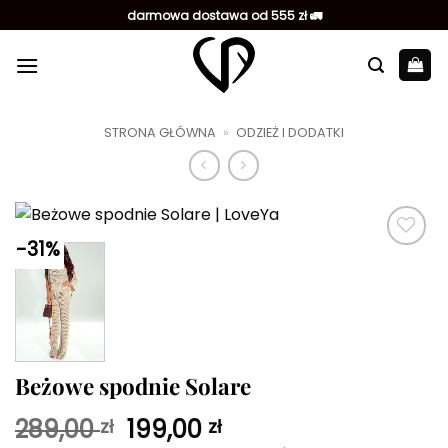
Przewiń
darmowa dostawa od 555 zł 🚛
do
zawartości
STRONA GŁÓWNA
»
ODZIEŻ I DODATKI
-31%
Dodaj do
ulubionych
Beżowe spodnie Solare
Pierwotna
Aktualna
289,00
199,00
zł
zł