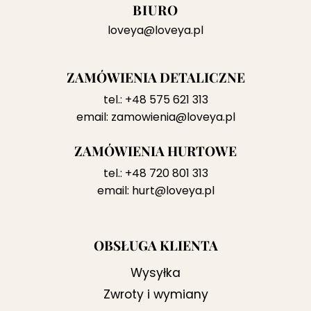
BIURO
loveya@loveya.pl
ZAMÓWIENIA DETALICZNE
tel.:
+48 575 621 313
email:
zamowienia@loveya.pl
ZAMÓWIENIA HURTOWE
tel.:
+48 720 801 313
email:
hurt@loveya.pl
OBSŁUGA KLIENTA
Wysyłka
Zwroty i wymiany