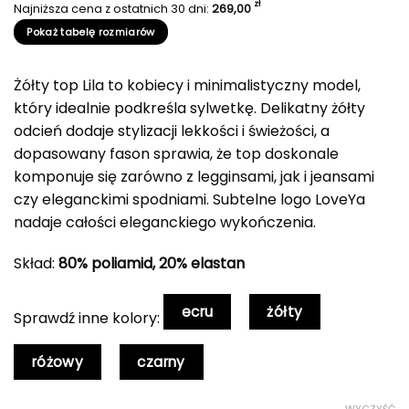
zł
Najniższa cena z ostatnich 30 dni:
269,00
Pokaż tabelę rozmiarów
Żółty top Lila to kobiecy i minimalistyczny model,
który idealnie podkreśla sylwetkę. Delikatny żółty
odcień dodaje stylizacji lekkości i świeżości, a
dopasowany fason sprawia, że top doskonale
komponuje się zarówno z legginsami, jak i jeansami
czy eleganckimi spodniami. Subtelne logo LoveYa
nadaje całości eleganckiego wykończenia.
Skład:
80% poliamid, 20% elastan
ecru
żółty
Sprawdź inne kolory:
różowy
czarny
WYCZYŚĆ