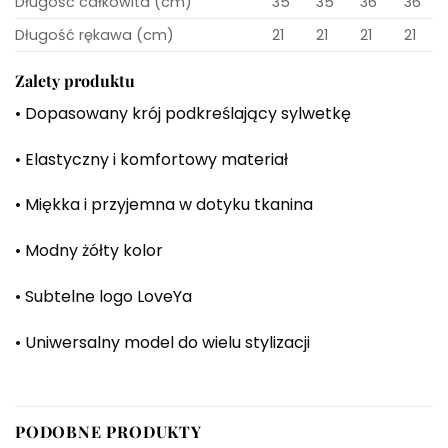
Długość całkowita (cm)
35
35
36
36
Długość rękawa (cm)
21
21
21
21
Zalety produktu
• Dopasowany krój podkreślający sylwetkę
• Elastyczny i komfortowy materiał
• Miękka i przyjemna w dotyku tkanina
• Modny żółty kolor
• Subtelne logo LoveYa
• Uniwersalny model do wielu stylizacji
PODOBNE PRODUKTY