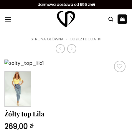
Przewiń
darmowa dostawa od 555 zł 🚛
do
zawartości
STRONA GŁÓWNA
»
ODZIEŻ I DODATKI
Dodaj do
ulubionych
Żółty top Lila
269,00
zł