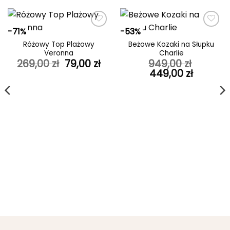
-71%
-53%
Dodaj do
Dodaj do
ulubionych
ulubionych
Różowy Top Plażowy
Beżowe Kozaki na Słupku
Veronna
Charlie
Pierwotna
Aktualna
269,00
zł
79,00
zł
949,00
zł
cena
cena
Pierwotna
Aktualn
449,00
zł
wynosiła:
wynosi:
cena
cena
269,00 zł.
79,00 zł.
wynosiła:
wynosi:
949,00 zł.
449,00 z
tualna
ena
nosi:
,00 zł.