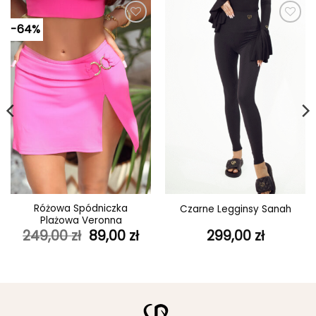
-64%
Dodaj do
Dodaj do
ulubionych
ulubionych
Różowa Spódniczka
Czarne Legginsy Sanah
Plażowa Veronna
Pierwotna
Aktualna
249,00
zł
89,00
zł
299,00
zł
cena
cena
wynosiła:
wynosi:
249,00 zł.
89,00 zł.