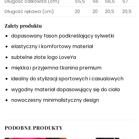
Długość całkowita (cm)
55,5
56
56,5
57
Długość rękawa (cm)
20
20
20,5
20,5
Zalety produktu
dopasowany fason podkreślający sylwetki
elastyczny i komfortowy materiał
subtelne złote logo LoveYa
miękka i przyjemna tkanina premium
idealny do stylizacji sportowych i casualowych
wygodny materiał dopasowujący się do ciała
nowoczesny minimalistyczny design
PODOBNE PRODUKTY