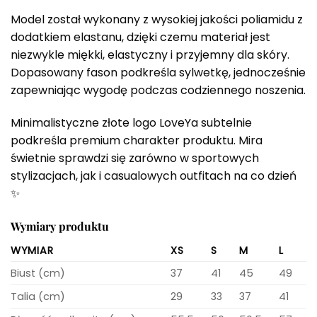
Model został wykonany z wysokiej jakości poliamidu z
dodatkiem elastanu, dzięki czemu materiał jest
niezwykle miękki, elastyczny i przyjemny dla skóry.
Dopasowany fason podkreśla sylwetkę, jednocześnie
zapewniając wygodę podczas codziennego noszenia.
Minimalistyczne złote logo LoveYa subtelnie
podkreśla premium charakter produktu. Mira
świetnie sprawdzi się zarówno w sportowych
stylizacjach, jak i casualowych outfitach na co dzień
✨
Wymiary produktu
WYMIAR
XS
S
M
L
Biust (cm)
37
41
45
49
Talia (cm)
29
33
37
41