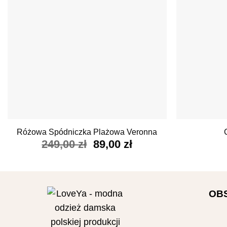
+
+
Różowa Spódniczka Plażowa Veronna
Pierwotna
Aktualna
249,00
zł
89,00
zł
cena
cena
wynosiła:
wynosi:
249,00 zł.
89,00 zł.
OB