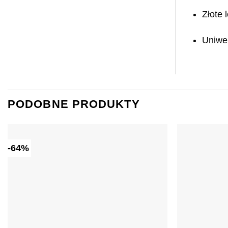
Złote 
Uniwer
PODOBNE PRODUKTY
-64%
Dodaj do
ulubionych