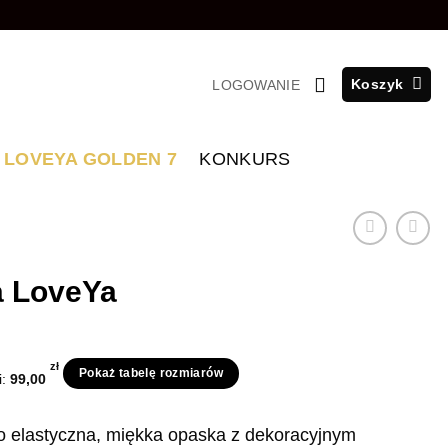
Koszyk
LOGOWANIE
LOVEYA GOLDEN 7
KONKURS
a LoveYa
zł
Pokaż tabelę rozmiarów
i:
99,00
o elastyczna, miękka opaska z dekoracyjnym