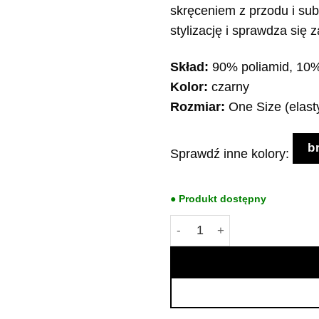
skręceniem z przodu i sub
stylizację i sprawdza się 
Skład:
90% poliamid, 10%
Kolor:
czarny
Rozmiar:
One Size (elast
b
Sprawdź inne kolory:
● Produkt dostępny
ilość Czarna opaska LoveY