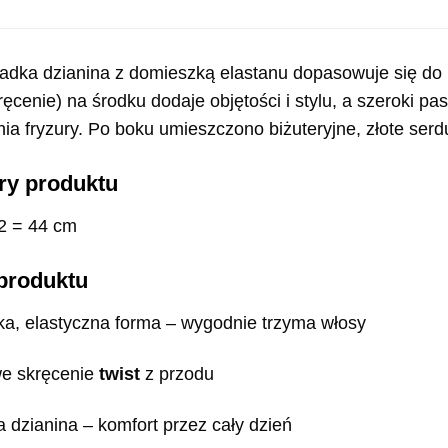
adka dzianina z domieszką elastanu dopasowuje się do ks
ęcenie) na środku dodaje objętości i stylu, a szeroki pa
nia fryzury. Po boku umieszczono biżuteryjne, złote ser
y produktu
2 = 44 cm
 produktu
ka, elastyczna forma – wygodnie trzyma włosy
we skręcenie
twist
z przodu
 dzianina – komfort przez cały dzień