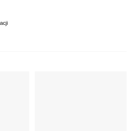
acji
Dodaj do
Dodaj do
ulubionych
ulubionych