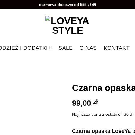
darmowa dostawa od 555 zł 🚛
ODZIEŻ I DODATKI
SALE
O NAS
KONTAKT
Czarna opask
99,00
zł
Dodaj do
ulubionych
Najniższa cena z ostatnich 30 dn
Czarna
opaska LoveYa
t