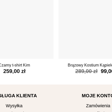
+
Czarny t-shirt Kim
Brązowy Kostium Kąpiel
Pier
259,00
zł
289,00
zł
99,
cen
wyno
289,
SŁUGA KLIENTA
MOJE KONT
Wysyłka
Zamówienia