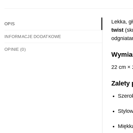
Lekka, gł
OPIS
twist
(skr
INFORMACJE DODATKOWE
odgniata
OPINIE (0)
Wymiar
22 cm × 
Zalety
Szero
Stylo
Miękka