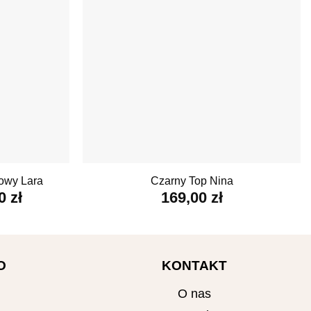
+
owy Lara
Czarny Top Nina
wotna
Aktualna
00
zł
169,00
zł
a
cena
siła:
wynosi:
00 zł.
99,00 zł.
O
KONTAKT
O nas