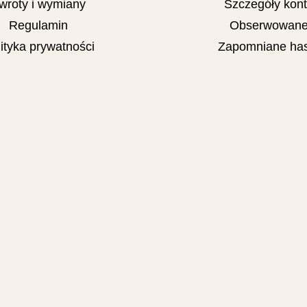
wroty i wymiany
Szczegóły kon
Regulamin
Obserwowan
ityka prywatności
Zapomniane has