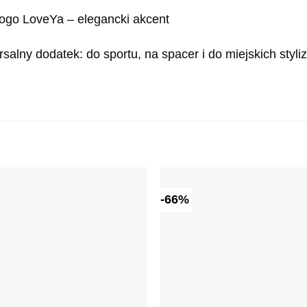
logo LoveYa – elegancki akcent
salny dodatek: do sportu, na spacer i do miejskich styliz
-66%
Dodaj do
ulubionych