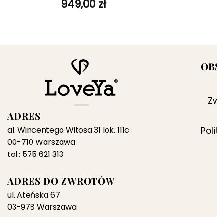
949,00
zł
OB
Zw
ADRES
al. Wincentego Witosa 31 lok. 111c
Pol
00-710 Warszawa
tel.: 575 621 313
ADRES DO ZWROTÓW
ul. Ateńska 67
03-978 Warszawa