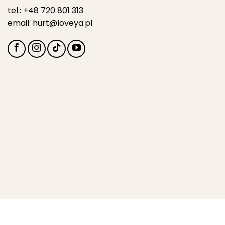
tel.:
+48 720 801 313
email:
hurt@loveya.pl