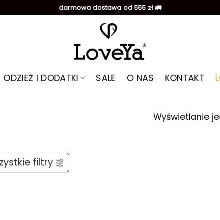
darmowa dostawa od 555 zł 🚛
ODZIEŻ I DODATKI
SALE
O NAS
KONTAKT
Wyświetlanie j
ystkie filtry