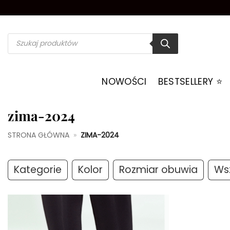
Przewiń
do
zawartości
Wyszukiwarka
produktów
NOWOŚCI
BESTSELLERY ⭐️
zima-2024
STRONA GŁÓWNA
»
ZIMA-2024
Kategorie
Kolor
Rozmiar obuwia
Wsz
Dodaj do