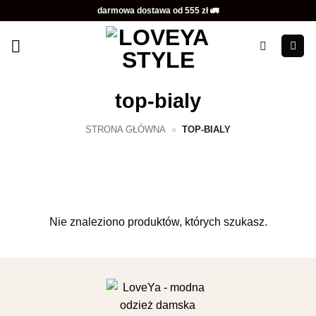
Przewiń
darmowa dostawa od 555 zł 🚛
do
zawartości
top-bialy
STRONA GŁÓWNA
»
TOP-BIALY
Nie znaleziono produktów, których szukasz.