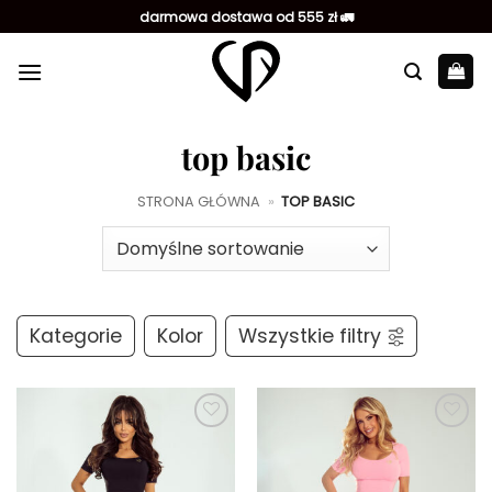
Przewiń
darmowa dostawa od 555 zł 🚛
do
zawartości
top basic
STRONA GŁÓWNA
»
TOP BASIC
Kategorie
Kolor
Wszystkie filtry
Dodaj do
Dodaj do
ulubionych
ulubionych