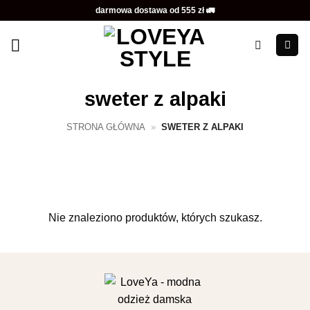
Przewiń
darmowa dostawa od 555 zł 🚛
do
zawartości
sweter z alpaki
STRONA GŁÓWNA
»
SWETER Z ALPAKI
Nie znaleziono produktów, których szukasz.