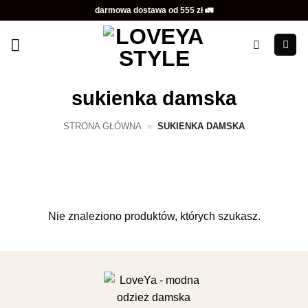
Przewiń
darmowa dostawa od 555 zł 🚛
do
zawartości
sukienka damska
STRONA GŁÓWNA
»
SUKIENKA DAMSKA
Nie znaleziono produktów, których szukasz.