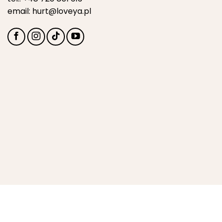
email:
hurt@loveya.pl