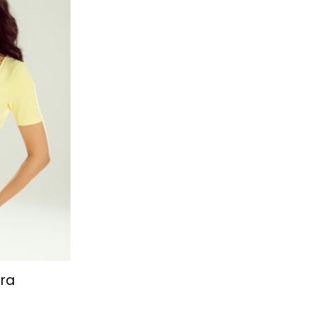
ulubionych
ira