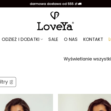
darmowa dostawa od 555 zł 🚛
ODZIEŻ I DODATKI
SALE
O NAS
KONTAKT
Wyświetlanie wszystk
ltry
Dodaj do