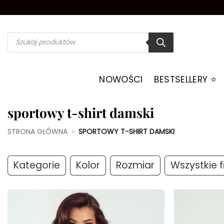
Przewiń
do
zawartości
Wyszukiwarka
produktów
NOWOŚCI
BESTSELLERY ⭐️
sportowy t-shirt damski
STRONA GŁÓWNA
»
SPORTOWY T-SHIRT DAMSKI
Kategorie
Kolor
Rozmiar
Wszystkie fi
Dodaj do