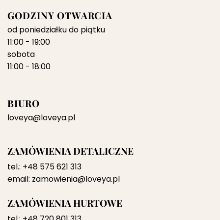
GODZINY OTWARCIA
od poniedziałku do piątku
11:00 - 19:00
sobota
11:00 - 18:00
BIURO
loveya@loveya.pl
ZAMÓWIENIA DETALICZNE
tel.:
+48 575 621 313
email:
zamowienia@loveya.pl
ZAMÓWIENIA HURTOWE
tel.:
+48 720 801 313