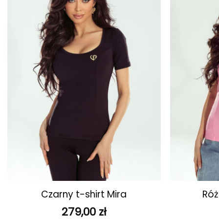
ulubionych
+
+
Czarny t-shirt Mira
Róż
279,00
zł