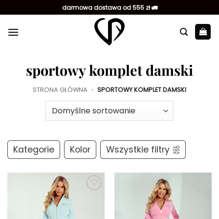
Przewiń
darmowa dostawa od 555 zł 🚛
do
zawartości
sportowy komplet damski
STRONA GŁÓWNA
»
SPORTOWY KOMPLET DAMSKI
Kategorie
Kolor
Wszystkie filtry
Dodaj do
Dodaj do
ulubionych
ulubionych