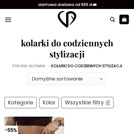
Przewiń
darmowa dostawa od 555 zł 🚛
do
zawartości
kolarki do codziennych
stylizacji
STRONA GŁÓWNA
»
KOLARKI DO CODZIENNYCH STYLIZACJI
Kategorie
Kolor
Wszystkie filtry
-55%
Dodaj do