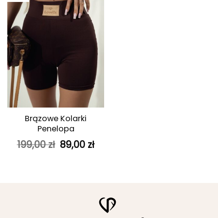
ulubionych
Brązowe Kolarki
Penelopa
Pierwotna
Aktualna
199,00
zł
89,00
zł
cena
cena
wynosiła:
wynosi:
199,00 zł.
89,00 zł.