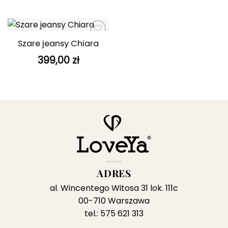
cena
cena
wynosiła:
wynosi:
419,00 zł.
299,00 zł.
Szare jeansy Chiara
Dodaj do
ulubionych
399,00
zł
ADRES
al. Wincentego Witosa 31 lok. 111c
00-710 Warszawa
tel.: 575 621 313