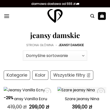
Przewiń
darmowa dostawa od 555 zł 🚛
do
zawartości
jeansy damskie
STRONA GŁÓWNA
»
JEANSY DAMSKIE
Kategorie
Kolor
Wszystkie filtry
-29%
Jeansy Vanilla Ecru
Szare jeansy Nina
Dodaj do
Dodaj do
ulubionych
ulubionych
Pierwotna
Aktualna
419,00
zł
299,00
zł
399,00
zł