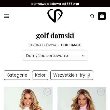
Przewiń
darmowa dostawa od 555 zł 🚛
do
zawartości
golf damski
STRONA GŁÓWNA
»
GOLF DAMSKI
Kategorie
Kolor
Wszystkie filtry
Dodaj do
Dodaj do
ulubionych
ulubionych