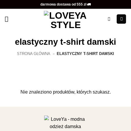
Przewiń
darmowa dostawa od 555 zł 🚛
do
zawartości
elastyczny t-shirt damski
STRONA GŁÓWNA
»
ELASTYCZNY T-SHIRT DAMSKI
Nie znaleziono produktów, których szukasz.