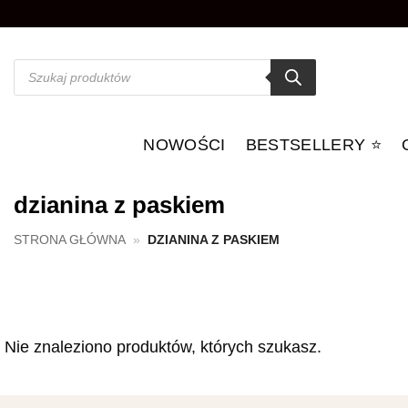
Przewiń
do
zawartości
Wyszukiwarka
produktów
NOWOŚCI
BESTSELLERY ⭐️
dzianina z paskiem
STRONA GŁÓWNA
»
DZIANINA Z PASKIEM
Nie znaleziono produktów, których szukasz.