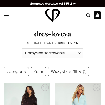
Przewiń
darmowa dostawa od 555 zł 🚛
do
zawartości
dres-loveya
STRONA GŁÓWNA
»
DRES-LOVEYA
Kategorie
Kolor
Wszystkie filtry
Dodaj do
Dodaj do
ulubionych
ulubionych