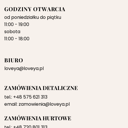
GODZINY OTWARCIA
od poniedziałku do piątku
11:00 - 19:00
sobota
11:00 - 18:00
BIURO
loveya@loveya.pl
ZAMÓWIENIA DETALICZNE
tel.:
+48 575 621 313
email:
zamowienia@loveya.pl
ZAMÓWIENIA HURTOWE
tel.:
+48 720 801 313