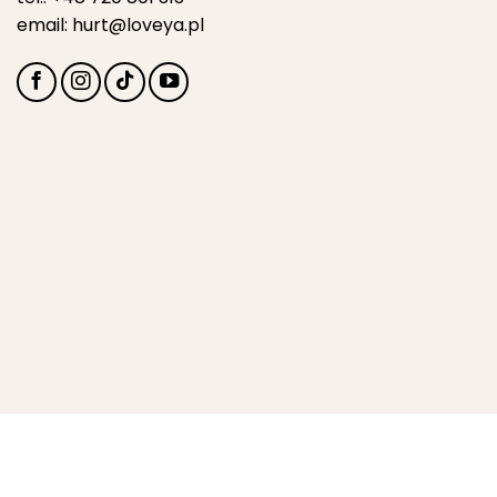
email:
hurt@loveya.pl