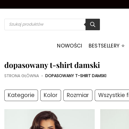
Przewiń
do
zawartości
Wyszukiwarka
produktów
NOWOŚCI
BESTSELLERY ⭐️
dopasowany t-shirt damski
STRONA GŁÓWNA
»
DOPASOWANY T-SHIRT DAMSKI
Kategorie
Kolor
Rozmiar
Wszystkie fi
Dodaj do