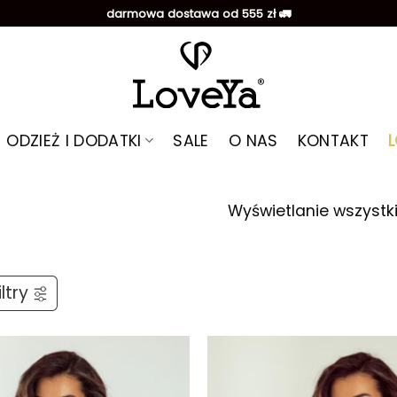
darmowa dostawa od 555 zł 🚛
ODZIEŻ I DODATKI
SALE
O NAS
KONTAKT
Wyświetlanie wszystk
ltry
Dodaj do