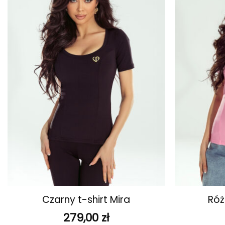
ulubionych
+
+
Czarny t-shirt Mira
Róż
279,00
zł