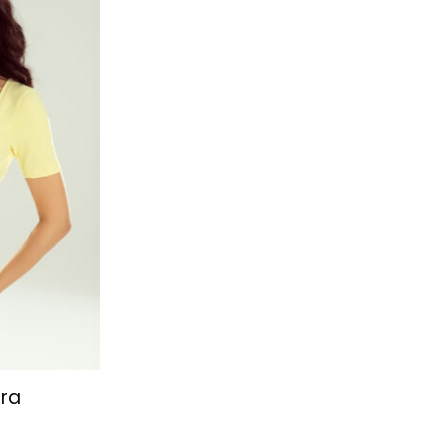
ulubionych
ira