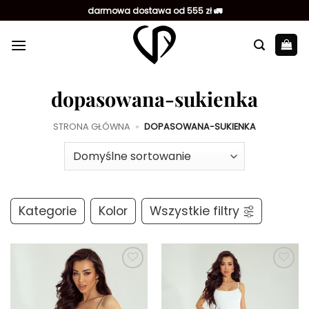
Przewiń
darmowa dostawa od 555 zł 🚛
do
zawartości
dopasowana-sukienka
STRONA GŁÓWNA
»
DOPASOWANA-SUKIENKA
Kategorie
Kolor
Wszystkie filtry
Dodaj do
Dodaj do
ulubionych
ulubionych