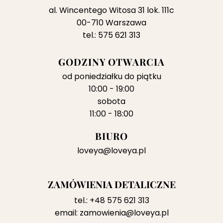
al. Wincentego Witosa 31 lok. 111c
00-710 Warszawa
tel.: 575 621 313
GODZINY OTWARCIA
od poniedziałku do piątku
10:00 - 19:00
sobota
11:00 - 18:00
BIURO
loveya@loveya.pl
ZAMÓWIENIA DETALICZNE
tel.:
+48 575 621 313
email:
zamowienia@loveya.pl