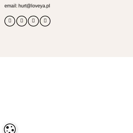
email:
hurt@loveya.pl
USTAWIENIA PLIKÓW COOKIE