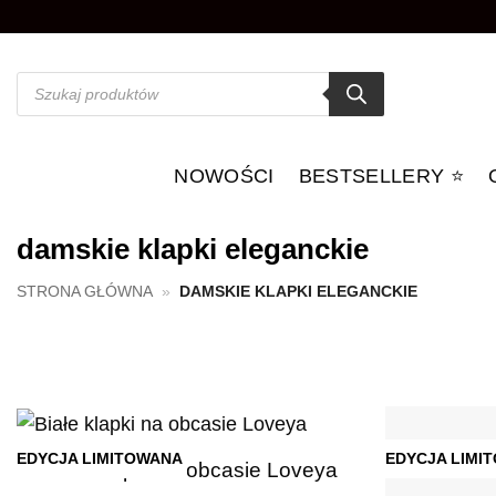
Przewiń
do
zawartości
Wyszukiwarka
produktów
NOWOŚCI
BESTSELLERY ⭐️
damskie klapki eleganckie
STRONA GŁÓWNA
»
DAMSKIE KLAPKI ELEGANCKIE
+
EDYCJA LIMITOWANA
EDYCJA LIMI
Białe klapki na obcasie Loveya
Dodaj do
ulubionych