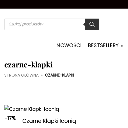
Przewiń
do
zawartości
Wyszukiwarka
produktów
NOWOŚCI
BESTSELLERY ⭐️
czarne-klapki
STRONA GŁÓWNA
»
CZARNE-KLAPKI
+
-17%
Czarne Klapki Iconiq
Dodaj do
ulubionych