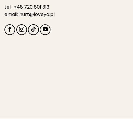
tel.:
+48 720 801 313
email:
hurt@loveya.pl