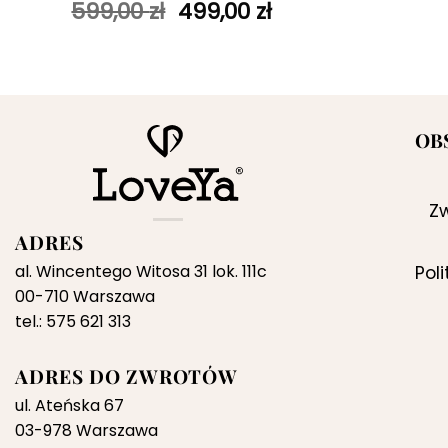
Pierwotna
Aktualna
599,00
zł
499,00
zł
cena
cena
wynosiła:
wynosi:
599,00 zł.
499,00 zł.
OB
Zw
ADRES
al. Wincentego Witosa 31 lok. 111c
Pol
00-710 Warszawa
tel.: 575 621 313
ADRES DO ZWROTÓW
ul. Ateńska 67
03-978 Warszawa