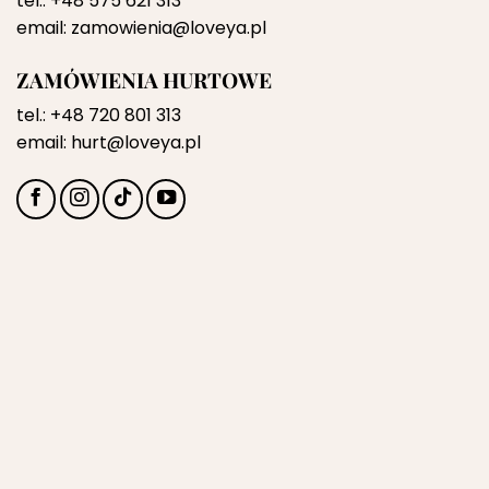
tel.:
+48 575 621 313
email:
zamowienia@loveya.pl
ZAMÓWIENIA HURTOWE
tel.:
+48 720 801 313
email:
hurt@loveya.pl