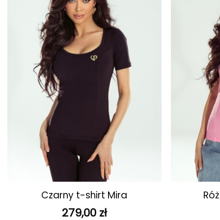
ulubionych
+
+
Czarny t-shirt Mira
Róż
279,00
zł