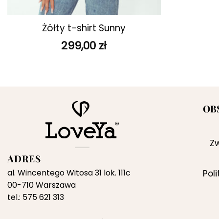
+
Żółty t-shirt Sunny
299,00
zł
OB
Zw
ADRES
al. Wincentego Witosa 31 lok. 111c
Pol
00-710 Warszawa
tel.: 575 621 313