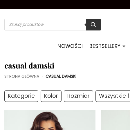
Przewiń
do
zawartości
Wyszukiwarka
produktów
NOWOŚCI
BESTSELLERY ⭐️
casual damski
STRONA GŁÓWNA
»
CASUAL DAMSKI
Kategorie
Kolor
Rozmiar
Wszystkie fi
Dodaj do