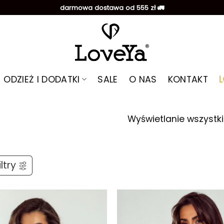
darmowa dostawa od 555 zł 🚛
ODZIEŻ I DODATKI
SALE
O NAS
KONTAKT
Wyświetlanie wszystki
ltry
Dodaj do