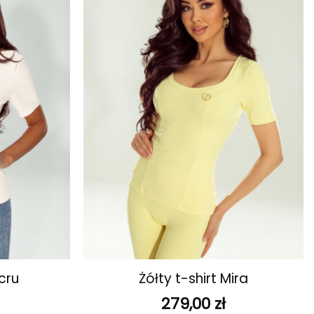
ulubionych
ulubionych
+
cru
Żółty t-shirt Mira
279,00
zł